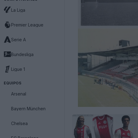
La Liga
Premier League
Serie A
Bundesliga
Ligue 1
EQUIPOS
Arsenal
Bayern München
Chelsea