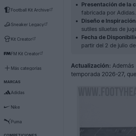
Presentación de la 
Football Kit Archive
fabricada por Adidas.
Diseño e Inspiración
Sneaker Legacy
sutiles siluetas de j
Fecha de Disponibili
Kit Creator
partir del 2 de julio d
FM Kit Creator
Actualización:
Además d
Más categorías
temporada 2026-27, que s
MARCAS
Adidas
Nike
Puma
COMPETICIONES