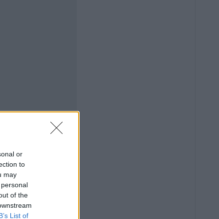
sonal or
ection to
ou may
 personal
out of the
 downstream
B’s List of