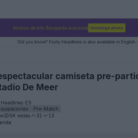
Archivo de kits Búsqueda avanzada
Investiga ahora
Did you know? Footy Headlines is also available in English. 
espectacular camiseta pre-parti
tadio De Meer
 Headlines ES
Equipaciones
Pre-Match
os
5K
vistas
31
13
erida