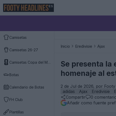
ES
Camisetas
Inicio
Eredivisie
Ajax
Camisetas 26-27
Se presenta la 
Camisetas Copa del Mundo 2026
homenaje al es
Botas
2 de Jul de 2026, por Footy
Calendario de Botas
adidas
Ajax
Eredivisie
Compartir
0
comentari
FH Club
Añadir como fuente pref
Plantillas