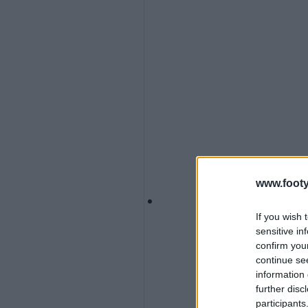
www.footy
If you wish 
sensitive in
confirm you
continue se
information 
further disc
participants