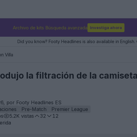
Archivo de kits Búsqueda avanzada
Investiga ahora
Did you know? Footy Headlines is also available in English. 
n Villa
rodujo la filtración de la camiset
6, por Footy Headlines ES
aciones
Pre-Match
Premier League
os
5.2K
vistas
32
12
erida