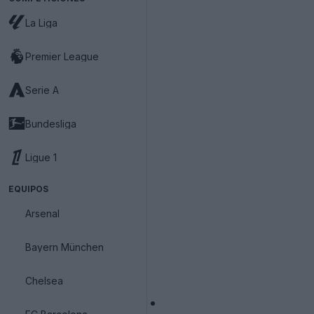
La Liga
Premier League
Serie A
Bundesliga
Ligue 1
EQUIPOS
Arsenal
Bayern München
Chelsea