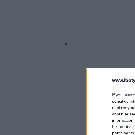
www.footy
If you wish 
sensitive in
confirm you
continue se
information 
further disc
participants