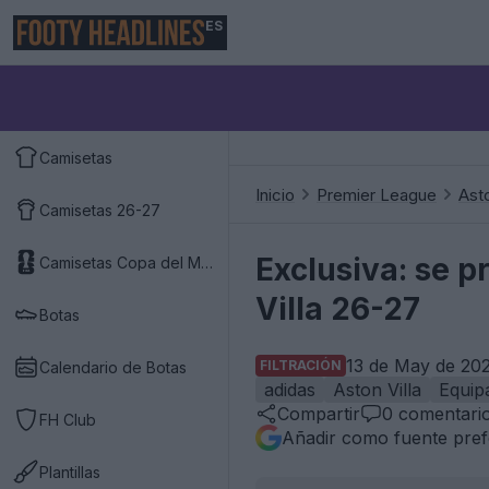
ES
Camisetas
Inicio
Premier League
Asto
Camisetas 26-27
Exclusiva: se p
Camisetas Copa del Mundo 2026
Villa 26-27
Botas
13 de May de 202
FILTRACIÓN
Calendario de Botas
adidas
Aston Villa
Equip
Compartir
0
comentari
FH Club
Añadir como fuente pref
Plantillas