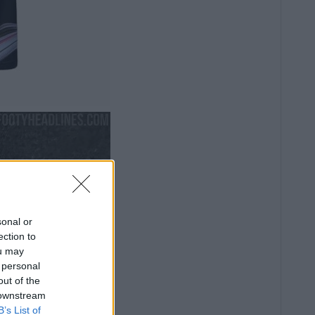
sonal or
ection to
ou may
 personal
out of the
 downstream
B’s List of