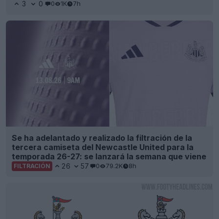
3
0
0
1K
7h
Se ha adelantado y realizado la filtración de la
tercera camiseta del Newcastle United para la
temporada 26-27: se lanzará la semana que viene
26
57
0
79.2K
8h
FILTRACIÓN