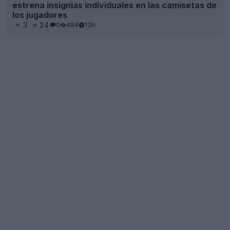
estrena insignias individuales en las camisetas de
los jugadores
3
24
0
484
13h