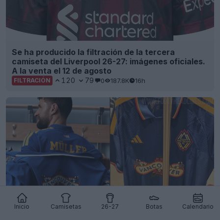
Se ha producido la filtración de la tercera
camiseta del Liverpool 26-27: imágenes oficiales.
A la venta el 12 de agosto
120
79
0
187.8K
16h
FILTRACIÓN
Inicio
Camisetas
26-27
Botas
Calendario
Avance y filtración de la tercera camiseta de los