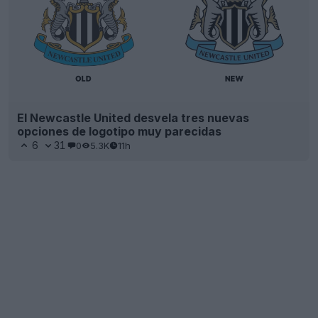
El Newcastle United desvela tres nuevas
opciones de logotipo muy parecidas
6
31
0
5.3K
11h