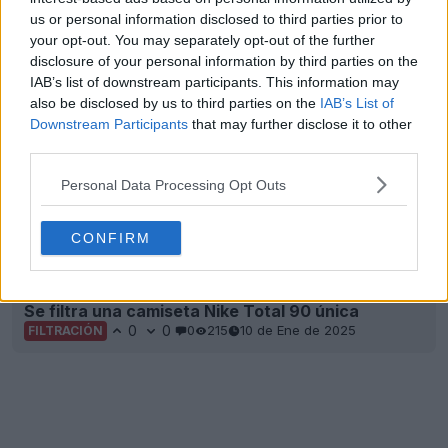
Liverpool 25-26: ya está a la venta
us or personal information disclosed to third parties prior to
0
0
0
216
28 de Jul de 2025
FILTRACIÓN
your opt-out. You may separately opt-out of the further
disclosure of your personal information by third parties on the
IAB’s list of downstream participants. This information may
also be disclosed by us to third parties on the
IAB’s List of
Downstream Participants
that may further disclose it to other
third parties.
Personal Data Processing Opt Outs
CONFIRM
Se filtra una camiseta Nike Total 90 única
0
0
0
215
10 de Ene de 2025
FILTRACIÓN