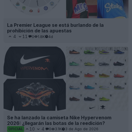
La Premier League se está burlando de la
prohibición de las apuestas
4
11
0
1.8K
4d
Se ha lanzado la camiseta Nike Hypervenom
2026: ¿llegarán las botas de la reedición?
10
4
0
3.1K
3 de Ago de 2026
OFICIAL