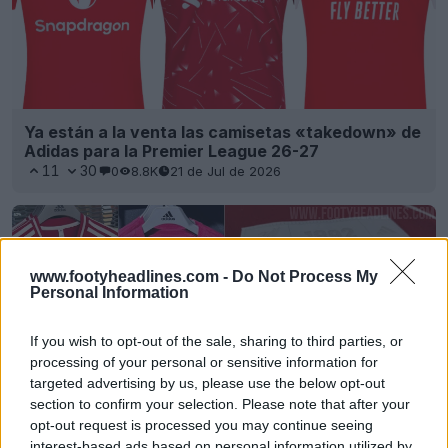
Ya están a la venta las camisetas «takedown» de
Adidas para la Premier League 26-27
11
30
0
8.8K
21 de Jul de 2026
www.footyheadlines.com -
Do Not Process My
Personal Information
If you wish to opt-out of the sale, sharing to third parties, or
processing of your personal or sensitive information for
targeted advertising by us, please use the below opt-out
section to confirm your selection. Please note that after your
opt-out request is processed you may continue seeing
Se filtra la colección de béisbol de Adidas
interest-based ads based on personal information utilized by