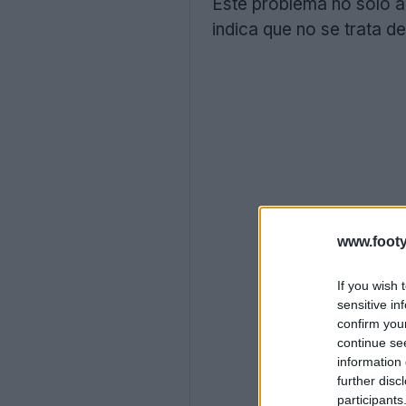
Este problema no solo apa
indica que no se trata d
www.footy
If you wish 
sensitive in
confirm you
continue se
information 
further disc
participants