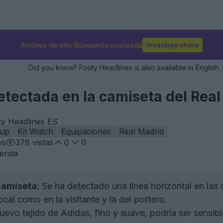
Archivo de kits Búsqueda avanzada
Investiga ahora
Did you know? Footy Headlines is also available in English. 
etectada en la camiseta del Rea
ty Headlines ES
Cup
Kit Watch
Equipaciones
Real Madrid
os
378
vistas
0
0
erida
camiseta:
Se ha detectado una línea horizontal en las 
ocal como en la visitante y la del portero.
uevo tejido de Adidas, fino y suave, podría ser sensibl