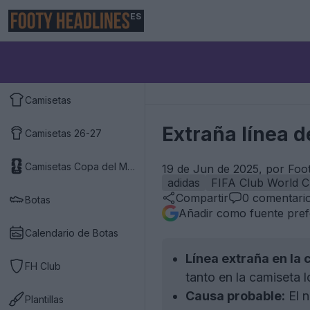
ES
Camisetas
Extraña línea d
Camisetas 26-27
Camisetas Copa del Mundo 2026
19 de Jun de 2025, por Foo
adidas
FIFA Club World 
Compartir
0
comentari
Botas
Añadir como fuente pref
Calendario de Botas
Línea extraña en la 
FH Club
tanto en la camiseta l
Causa probable:
El n
Plantillas