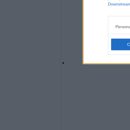
Downstream 
Persona