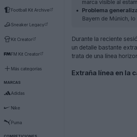
marca visible al est
Problema generaliz
Football Kit Archive
Bayern de Múnich, lo 
Sneaker Legacy
Durante la reciente sesi
Kit Creator
un detalle bastante extr
FM Kit Creator
trata de una línea horiz
Más categorías
Extraña línea en la
MARCAS
Adidas
Nike
Puma
COMPETICIONES