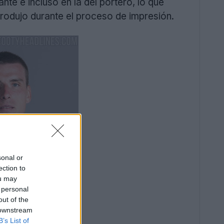
nte e incluso en la del portero, lo que
produjo durante el proceso de impresión.
sonal or
ection to
ou may
 personal
out of the
 downstream
B’s List of