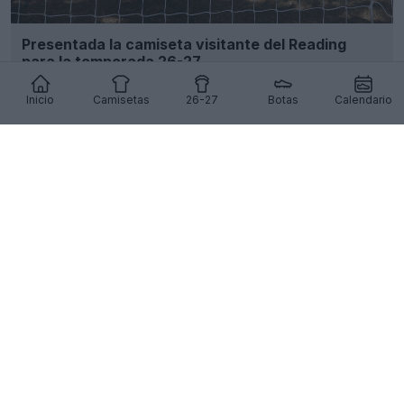
Presentada la camiseta visitante del Reading
para la temporada 26-27
11
8
0
601
14h
Inicio
Camisetas
26-27
Botas
Calendario
Se ha producido la filtración de la camiseta
visitante del Club América 26-27: imágenes
oficiales
59
27
0
26.8K
16h
FILTRACIÓN