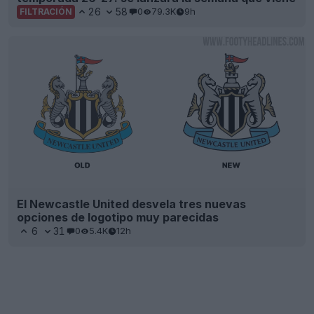
26
58
0
79.3K
9h
FILTRACIÓN
El Newcastle United desvela tres nuevas
opciones de logotipo muy parecidas
6
31
0
5.4K
12h