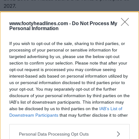
2027.
¿Te gusta que el Bayern de Múnich recupere la
www.footyheadlines.com -
Do Not Process My
camiseta visitante de la temporada 2002-2003?
Personal Information
Cuéntanoslo en los comentarios de abajo y
echa un
vistazo al resumen de equipaciones 26-27 para ver las
If you wish to opt-out of the sale, sharing to third parties, or
filtraciones de las camisetas de 2027
.
processing of your personal or sensitive information for
targeted advertising by us, please use the below opt-out
section to confirm your selection. Please note that after your
Mostrar comentarios
opt-out request is processed you may continue seeing
interest-based ads based on personal information utilized by
us or personal information disclosed to third parties prior to
adidas
Bayern München
Bundesliga
Clásicos
your opt-out. You may separately opt-out of the further
Equipaciones
disclosure of your personal information by third parties on the
Compartir
IAB’s list of downstream participants. This information may
also be disclosed by us to third parties on the
IAB’s List of
Downstream Participants
that may further disclose it to other
third parties.
Personal Data Processing Opt Outs