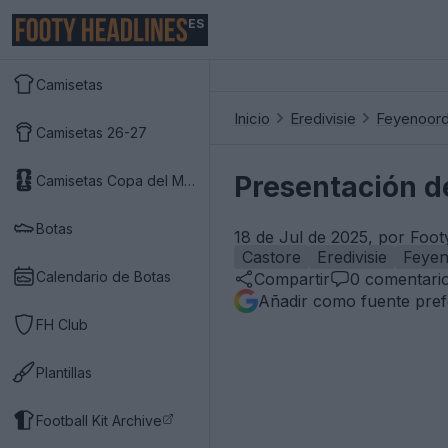
ES
Camisetas
Inicio
Eredivisie
Feyenoor
Camisetas 26-27
Presentación de
Camisetas Copa del Mundo 2026
Botas
18 de Jul de 2025, por Foot
Castore
Eredivisie
Feye
Calendario de Botas
Compartir
0
comentari
Añadir como fuente pref
FH Club
Plantillas
Football Kit Archive