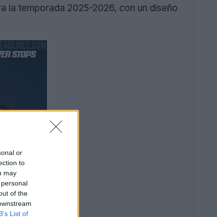
ra la temporada 2025-2026, con un diseño
sonal or
ection to
ou may
 personal
out of the
 downstream
B’s List of