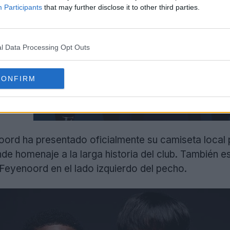
Participants
that may further disclose it to other third parties.
l Data Processing Opt Outs
CONFIRM
oord ha presentado oficialmente su camiseta local
inde homenaje a la larga historia del club. También e
Feyenoord en el lado izquierdo del pecho.