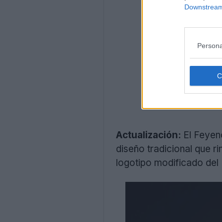
Downstream 
Persona
Actualización:
El Feyen
diseño tradicional que r
logotipo modificado del 