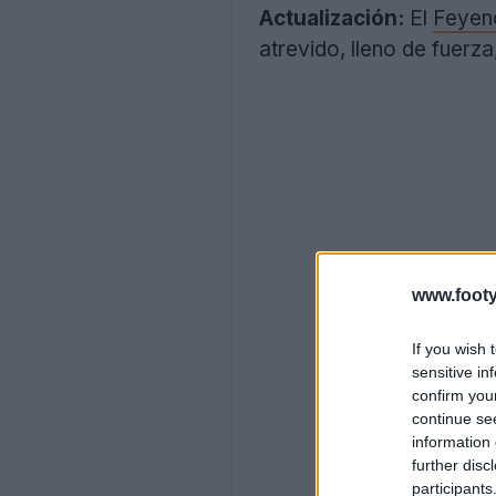
Actualización:
El
Feyen
atrevido, lleno de fuerza
www.footy
If you wish 
sensitive in
confirm you
continue se
information 
further disc
participants