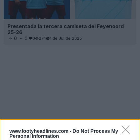
Presentada la tercera camiseta del Feyenoord
25-26
0
0
0
274
1 de Jul de 2025
www.footyheadlines.com -
Do Not Process My
Personal Information