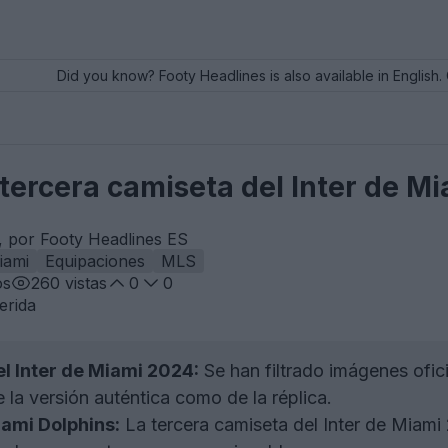
Did you know? Footy Headlines is also available in English. 
a tercera camiseta del Inter de Mi
, por Footy Headlines ES
iami
Equipaciones
MLS
os
260
vistas
0
0
erida
l Inter de Miami 2024:
Se han filtrado imágenes ofici
 la versión auténtica como de la réplica.
iami Dolphins:
La tercera camiseta del Inter de Miami