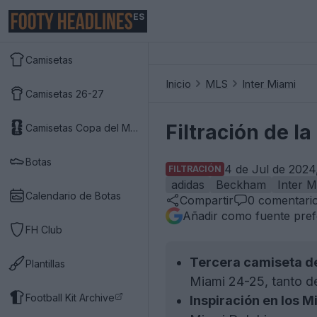
ES
Camisetas
Inicio
MLS
Inter Miami
Camisetas 26-27
Filtración de l
Camisetas Copa del Mundo 2026
Botas
4 de Jul de 2024
FILTRACIÓN
adidas
Beckham
Inter M
Calendario de Botas
Compartir
0
comentari
Añadir como fuente pref
FH Club
Tercera camiseta de
Plantillas
Miami 24-25, tanto de
Football Kit Archive
Inspiración en los M