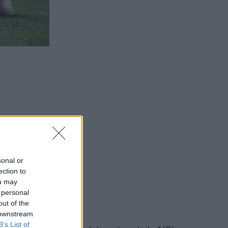
sonal or
ection to
ou may
 personal
out of the
 downstream
B’s List of