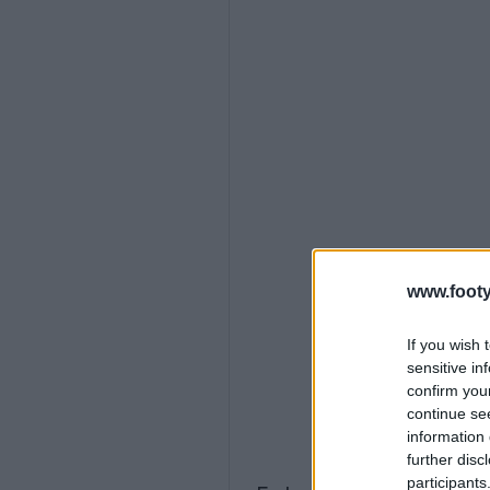
www.footy
If you wish 
sensitive in
confirm you
continue se
information 
further disc
participants