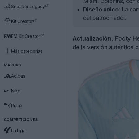
Miami Dolphins, con c
Sneaker Legacy
Diseño único:
La cami
del patrocinador.
Kit Creator
FM Kit Creator
Actualización:
Footy Hea
de la versión auténtica 
Más categorías
MARCAS
Adidas
Nike
Puma
COMPETICIONES
La Liga