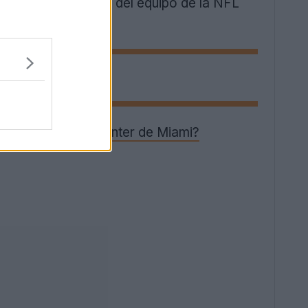
ura evoca recuerdos del equipo de la NFL
Dolphins
04-05 - ¿Viene el Inter de Miami?