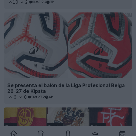
10
2
0
1.2K
3h
Se presenta el balón de la Liga Profesional Belga
26-27 de Kipsta
6
0
0
272
4h