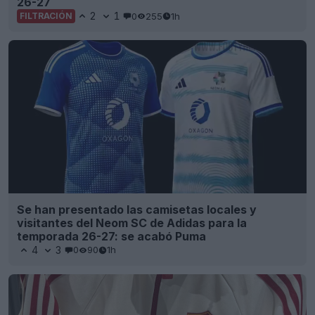
26-27
2
1
0
255
1h
FILTRACIÓN
Se han presentado las camisetas locales y
visitantes del Neom SC de Adidas para la
temporada 26-27: se acabó Puma
4
3
0
90
1h