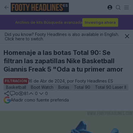
ES
Archivo de kits Búsqueda avanzada
Investiga ahora
Did you know? Footy Headlines is also available in English.
Click here to switch.
Homenaje a las botas Total 90: Se
filtran las zapatillas Nike Basketball
Giannis Freak 5 "Oda a tu primer amor
16 de Abr de 2024, por Footy Headlines ES
FILTRACIÓN
Basketball
Boot Watch
Botas
Total 90
Total 90 Laser II
81
0
0
0
Añadir como fuente preferida