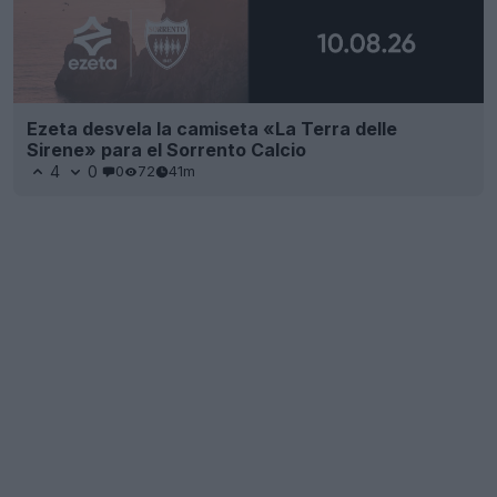
Ezeta desvela la camiseta «La Terra delle
Sirene» para el Sorrento Calcio
4
0
0
72
41m