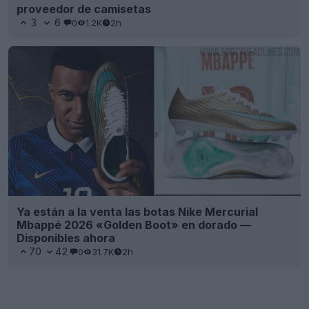
proveedor de camisetas
3
6
0
1.2K
2h
Ya están a la venta las botas Nike Mercurial
Mbappé 2026 «Golden Boot» en dorado —
Disponibles ahora
70
42
0
31.7K
2h