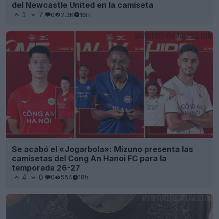
del Newcastle United en la camiseta
1
7
0
2.3K
16h
Se acabó el «Jogarbola»: Mizuno presenta las
camisetas del Cong An Hanoi FC para la
temporada 26-27
4
0
0
554
18h