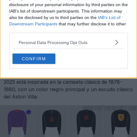
disclosure of your personal information by third parties on the
IAB’s list of downstream participants. This information may
also be disclosed by us to third parties on the
IAB’s List of
Downstream Participants
that may further disclose it to other
third parties.
Personal Data Processing Opt Outs
CONFIRM
La
nueva camiseta del 150 aniversario
del
Aston Villa
2025 está inspirada en la camiseta clásica de 1878-
1880, con un color negro principal y un escudo clásico
del Aston Villa.