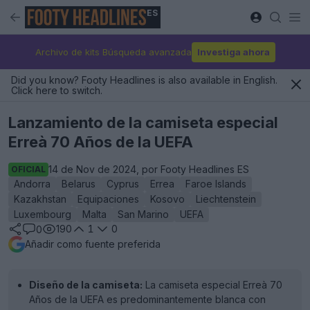
ES
Archivo de kits Búsqueda avanzada
Investiga ahora
Did you know? Footy Headlines is also available in English.
Click here to switch.
Lanzamiento de la camiseta especial
Erreà 70 Años de la UEFA
14 de Nov de 2024, por Footy Headlines ES
OFICIAL
Andorra
Belarus
Cyprus
Errea
Faroe Islands
Kazakhstan
Equipaciones
Kosovo
Liechtenstein
Luxembourg
Malta
San Marino
UEFA
190
1
0
0
Añadir como fuente preferida
Diseño de la camiseta:
La camiseta especial Erreà 70
Años de la UEFA es predominantemente blanca con