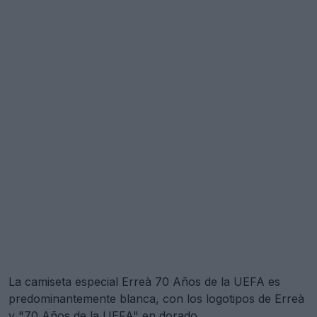
La camiseta especial Erreà 70 Años de la UEFA es
predominantemente blanca, con los logotipos de Erreà
y "70 Años de la UEFA" en dorado.