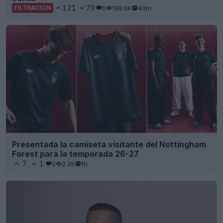
121
79
0
188.6K
40m
FILTRACIÓN
Presentada la camiseta visitante del Nottingham
Forest para la temporada 26-27
7
1
0
2.2K
1h