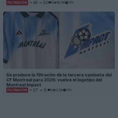
46
10
0
18.3K
17h
FILTRACIÓN
Se produce la filtración de la tercera camiseta del
CF Montreal para 2026: vuelve el logotipo del
Montreal Impact
27
8
0
3.2K
17h
FILTRACIÓN