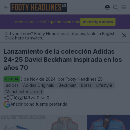
ES
Archivo de kits Búsqueda avanzada
Investiga ahora
Did you know? Footy Headlines is also available in English.
Click here to switch.
Lanzamiento de la colección Adidas
24-25 David Beckham inspirada en los
años 70
3 de Nov de 2024, por Footy Headlines ES
OFICIAL
adidas
Adidas Originals
Beckham
Botas
Lifestyle
Manchester United
149
0
0
0
Añadir como fuente preferida