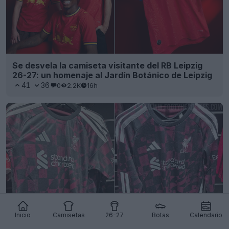
Se desvela la camiseta visitante del RB Leipzig
26-27: un homenaje al Jardín Botánico de Leipzig
41
36
0
2.2K
16h
Inicio
Camisetas
26-27
Botas
Calendario
Se ha producido una filtración de la tercera