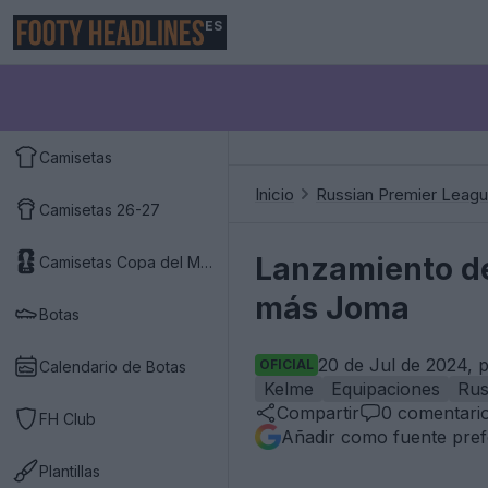
ES
Camisetas
Inicio
Russian Premier Leag
Camisetas 26-27
Lanzamiento de 
Camisetas Copa del Mundo 2026
más Joma
Botas
20 de Jul de 2024, 
OFICIAL
Calendario de Botas
Kelme
Equipaciones
Rus
Compartir
0
comentari
FH Club
Añadir como fuente pref
Plantillas