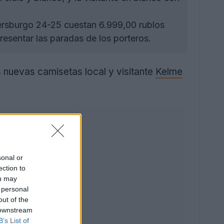
ersburgo 24-25 cuestan 6.999,00 rublos
resentar las paradas de los porteros.
 nuevas camisetas local y visitante
Kelme
sonal or
ection to
ou may
 personal
out of the
 downstream
B’s List of