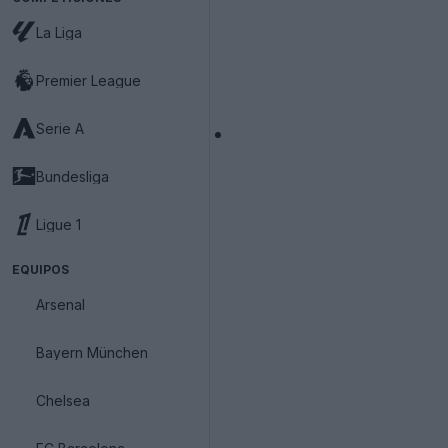
La Liga
Premier League
Serie A
Bundesliga
Ligue 1
EQUIPOS
Arsenal
Bayern München
Chelsea