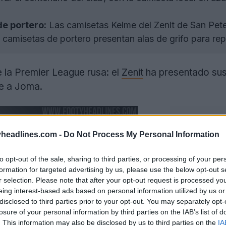
de portero:
Las camisetas Kelme del Zenit de San Pet
s camisetas de portero presentan alas de grifo para rep
 la Premier League rusa: el
Zenit
ha presentado sus
ye a Joma.
headlines.com -
Do Not Process My Personal Information
to opt-out of the sale, sharing to third parties, or processing of your per
formation for targeted advertising by us, please use the below opt-out s
r selection. Please note that after your opt-out request is processed y
eing interest-based ads based on personal information utilized by us or
disclosed to third parties prior to your opt-out. You may separately opt-
losure of your personal information by third parties on the IAB’s list of
. This information may also be disclosed by us to third parties on the
IA