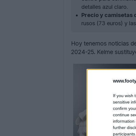
detalles azul claro.
Precio y camisetas 
rusos (73 euros) y la
Hoy tenemos noticias de
2024-25. Kelme sustitu
www.footy
If you wish 
sensitive in
confirm you
continue se
information 
further disc
participants