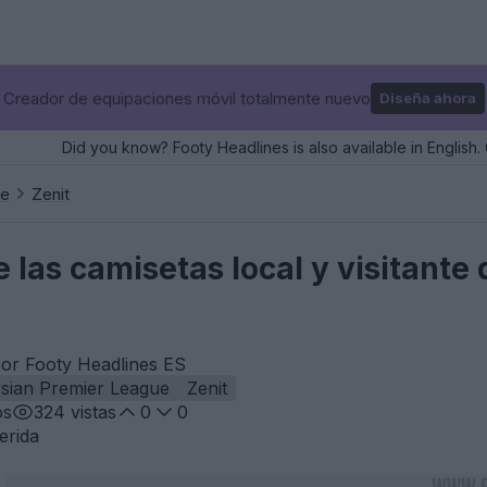
Creador de equipaciones móvil totalmente nuevo
Diseña ahora
Did you know? Footy Headlines is also available in English. 
ue
Zenit
las camisetas local y visitante 
por Footy Headlines ES
sian Premier League
Zenit
os
324
vistas
0
0
erida