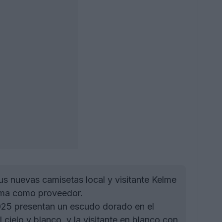
s nuevas camisetas local y visitante Kelme
Joma como proveedor.
2025 presentan un escudo dorado en el
 cielo y blanco, y la visitante en blanco con