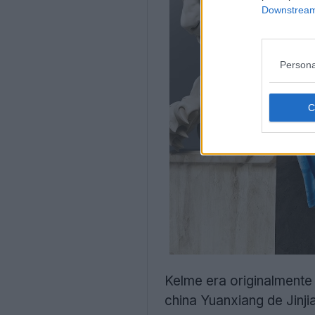
Downstream 
Persona
Kelme era originalmente
china Yuanxiang de Jinji