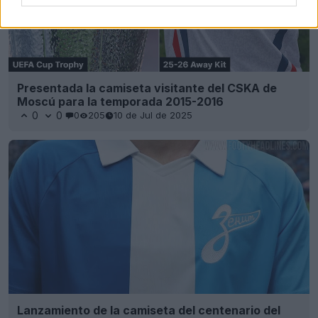
Presentada la camiseta visitante del CSKA de
Moscú para la temporada 2015-2016
0
0
0
205
10 de Jul de 2025
Lanzamiento de la camiseta del centenario del