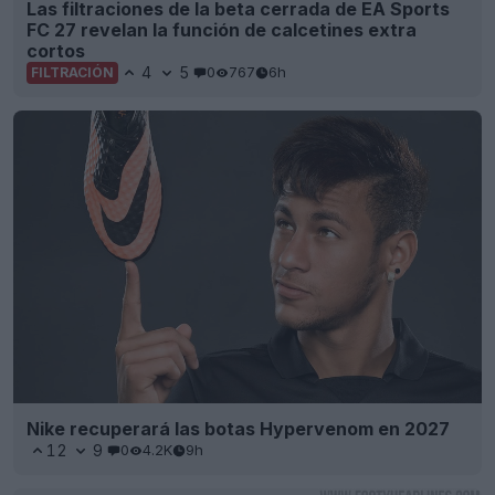
Las filtraciones de la beta cerrada de EA Sports
FC 27 revelan la función de calcetines extra
cortos
4
5
0
767
6h
FILTRACIÓN
Nike recuperará las botas Hypervenom en 2027
12
9
0
4.2K
9h