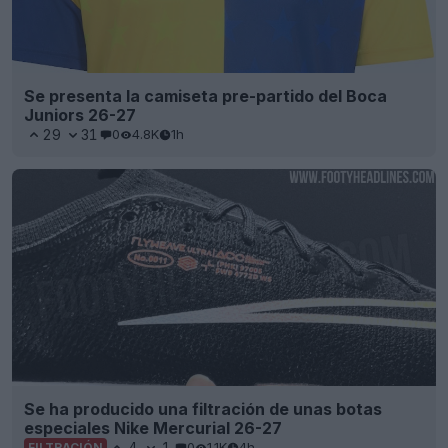
Se presenta la camiseta pre-partido del Boca
Juniors 26-27
29
31
0
4.8K
1h
Se ha producido una filtración de unas botas
especiales Nike Mercurial 26-27
4
1
0
1.1K
4h
FILTRACIÓN