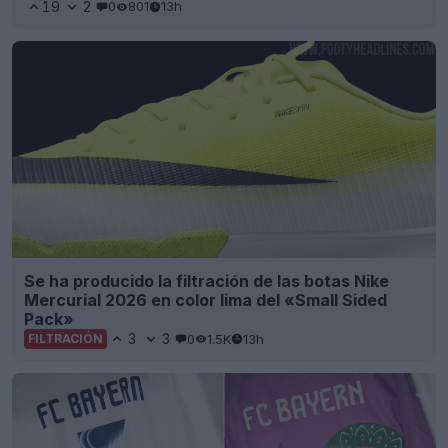
19
2
0
801
13h
Se ha producido la filtración de las botas Nike
Mercurial 2026 en color lima del «Small Sided
Pack»
3
3
0
1.5K
13h
FILTRACIÓN