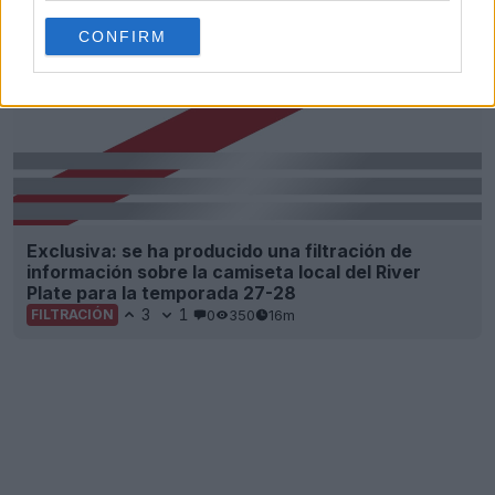
CONFIRM
Exclusiva: se ha producido una filtración de
información sobre la camiseta local del River
Plate para la temporada 27-28
3
1
0
350
16m
FILTRACIÓN