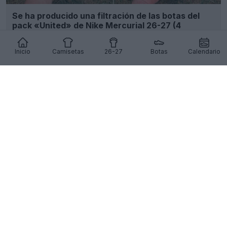
Se ha producido una filtración de las botas del
pack «United» de Nike Mercurial 26-27 (4
modelos)
17
13
0
5.1K
17h
FILTRACIÓN
Inicio
Camisetas
26-27
Botas
Calendario
Macron lanza la campaña artística
«Unveilievable» para su colección de camisetas
26-27
13
1
0
2.6K
17h