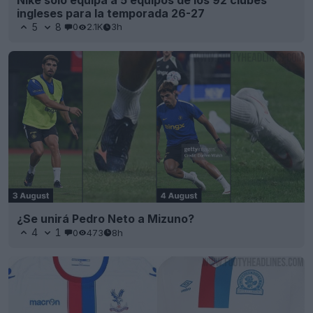
ingleses para la temporada 26-27
5
8
0
2.1K
3h
¿Se unirá Pedro Neto a Mizuno?
4
1
0
473
8h