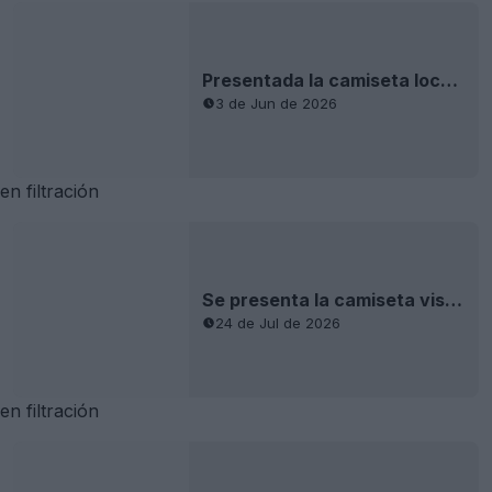
Se ha producido la filtración de la tercera camiseta rosa del Real Madrid 26-27: fotos oficiales + a la venta el 12 de agosto
30 de Jul de 2026