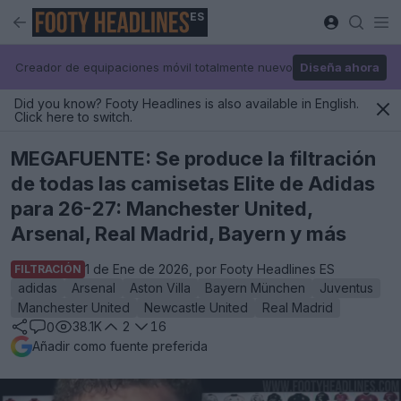
ES
Creador de equipaciones móvil totalmente nuevo
Diseña ahora
Did you know? Footy Headlines is also available in English.
Click here to switch.
MEGAFUENTE: Se produce la filtración
de todas las camisetas Elite de Adidas
para 26-27: Manchester United,
Arsenal, Real Madrid, Bayern y más
1 de Ene de 2026, por Footy Headlines ES
FILTRACIÓN
adidas
Arsenal
Aston Villa
Bayern München
Juventus
Manchester United
Newcastle United
Real Madrid
38.1K
2
16
0
Añadir como fuente preferida