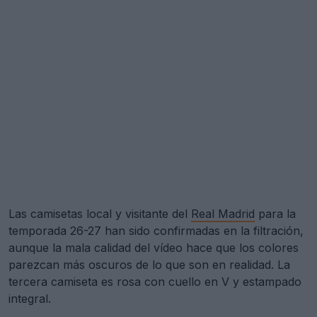
Las camisetas local y visitante del
Real Madrid
para la
temporada 26-27 han sido confirmadas en la filtración,
aunque la mala calidad del vídeo hace que los colores
parezcan más oscuros de lo que son en realidad. La
tercera camiseta es rosa con cuello en V y estampado
integral.
Presentada la camiseta local del Real Madrid 2026-2027
3 de Jun de 2026
en filtración
Se presenta la camiseta visitante del Real Madrid 26-27, inspirada en el escudo del club
24 de Jul de 2026
en filtración