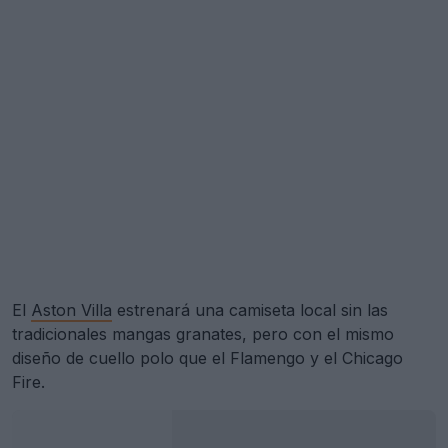
El
Aston Villa
estrenará una camiseta local sin las
tradicionales mangas granates, pero con el mismo
diseño de cuello polo que el Flamengo y el Chicago
Fire.
Se presenta la camiseta local del Aston Villa 26-27: ya a la venta