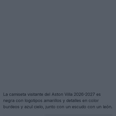
La camiseta visitante del Aston Villa 2026-2027 es
negra con logotipos amarillos y detalles en color
burdeos y azul cielo, junto con un escudo con un león.
Exclusiva: se ha producido una filtración de la camiseta visitante del Aston Villa 26-27
29 de Jul de 2026