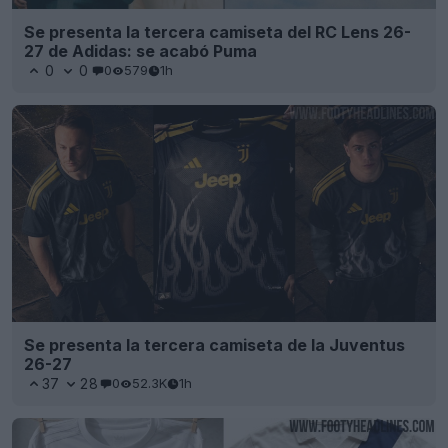
Se presenta la tercera camiseta del RC Lens 26-
27 de Adidas: se acabó Puma
0
0
0
579
1h
Se presenta la tercera camiseta de la Juventus
26-27
37
28
0
52.3K
1h