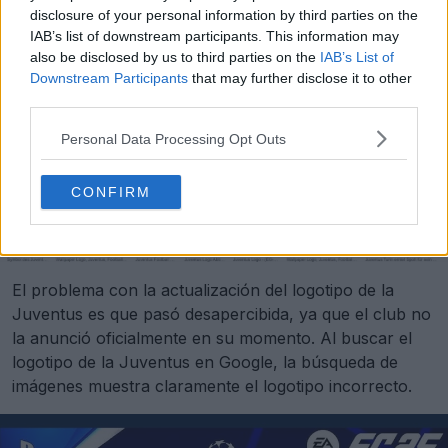
completos de todos los equipos de la temporada 2024-
disclosure of your personal information by third parties on the
2025.
IAB’s list of downstream participants. This information may
also be disclosed by us to third parties on the
IAB’s List of
Downstream Participants
that may further disclose it to other
third parties.
Personal Data Processing Opt Outs
CONFIRM
El problema con la actualización del logotipo de la
Juventus es que pasó desapercibida, ya que el club no
la anunció oficialmente en su momento. Al buscar el
logotipo de la Juventus en Google, la búsqueda de
imágenes muestra claramente el logotipo incorrecto.