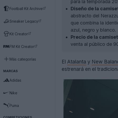
para la temporada 202
Diseño de la camise
Football Kit Archive
abstracto del Nerazzu
Sneaker Legacy
que combina la ident
azul, negro y blanco.
Kit Creator
Precio de la camise
venta al público de 9
FM Kit Creator
Más categorías
El
Atalanta
y
New Balan
estrenará en el tradicion
MARCAS
Adidas
Nike
Puma
COMPETICIONES