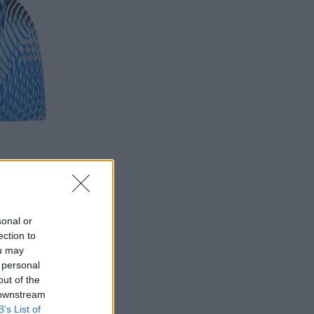
sonal or
ection to
ou may
 personal
out of the
 downstream
B’s List of