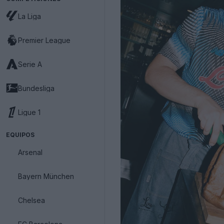
La Liga
Premier League
Serie A
Bundesliga
Ligue 1
EQUIPOS
Arsenal
Bayern München
Chelsea