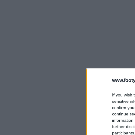
www.footy
If you wish 
sensitive in
confirm you
continue se
information 
further disc
participants