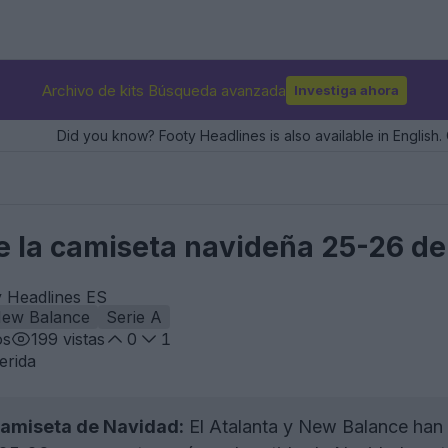
Archivo de kits Búsqueda avanzada
Investiga ahora
Did you know? Footy Headlines is also available in English. 
e la camiseta navideña 25-26 d
y Headlines ES
ew Balance
Serie A
os
199
vistas
0
1
erida
camiseta de Navidad:
El Atalanta y New Balance han 