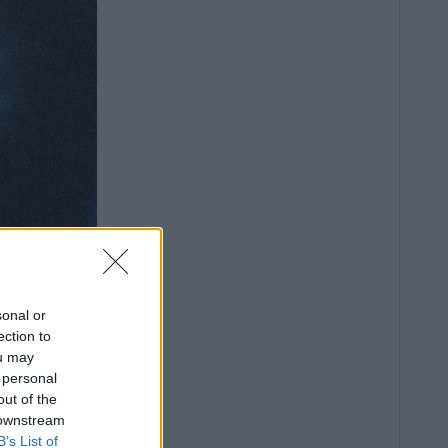
sonal or
ection to
ou may
 personal
out of the
 downstream
B’s List of