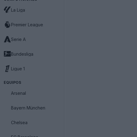
La Liga
Premier League
Serie A
Bundesliga
Ligue 1
EQUIPOS
Arsenal
Bayern München
Chelsea