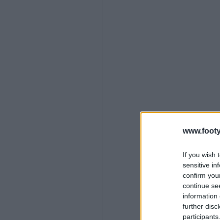
www.footy
If you wish 
sensitive in
confirm you
continue se
information 
further disc
participants