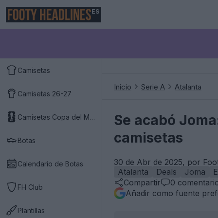
ES
Camisetas
Inicio
Serie A
Atalanta
Camisetas 26-27
Se acabó Joma:
Camisetas Copa del Mundo 2026
camisetas
Botas
30 de Abr de 2025, por Foo
Calendario de Botas
Atalanta
Deals
Joma
E
Compartir
0
comentari
FH Club
Añadir como fuente pref
Plantillas