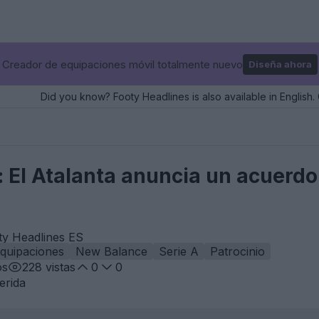
Creador de equipaciones móvil totalmente nuevo
Diseña ahora
Did you know? Footy Headlines is also available in English. 
 El Atalanta anuncia un acuerd
ty Headlines ES
quipaciones
New Balance
Serie A
Patrocinio
os
228
vistas
0
0
erida