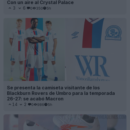
Con un aire al Crystal Palace
3
6
0
350
5h
Se presenta la camiseta visitante de los
Blackburn Rovers de Umbro para la temporada
26-27: se acabó Macron
14
2
0
986
5h