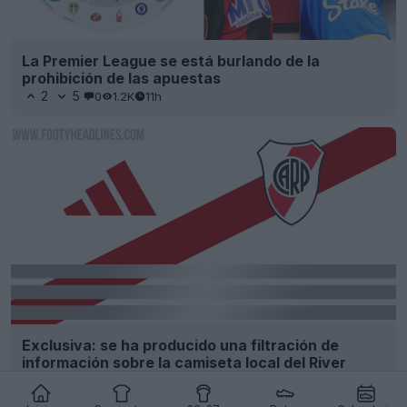
La Premier League se está burlando de la
prohibición de las apuestas
2
5
0
1.2K
11h
Exclusiva: se ha producido una filtración de
información sobre la camiseta local del River
Plate para la temporada 27-28
13
5
0
2.8K
11h
FILTRACIÓN