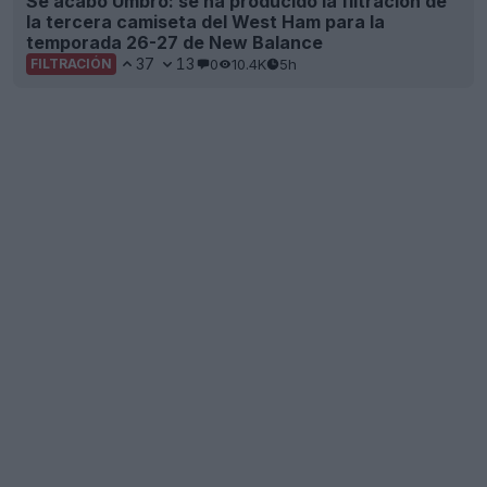
Se acabó Umbro: se ha producido la filtración de
la tercera camiseta del West Ham para la
temporada 26-27 de New Balance
37
13
0
10.4K
5h
FILTRACIÓN