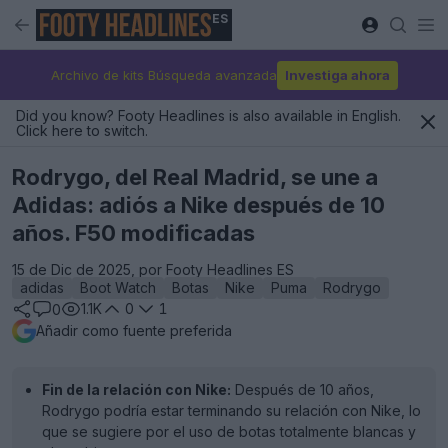
ES
Archivo de kits Búsqueda avanzada
Investiga ahora
Did you know? Footy Headlines is also available in English.
Click here to switch.
Rodrygo, del Real Madrid, se une a
Adidas: adiós a Nike después de 10
años. F50 modificadas
15 de Dic de 2025, por Footy Headlines ES
adidas
Boot Watch
Botas
Nike
Puma
Rodrygo
1.1K
0
1
0
Añadir como fuente preferida
Fin de la relación con Nike:
Después de 10 años,
Rodrygo podría estar terminando su relación con Nike, lo
que se sugiere por el uso de botas totalmente blancas y