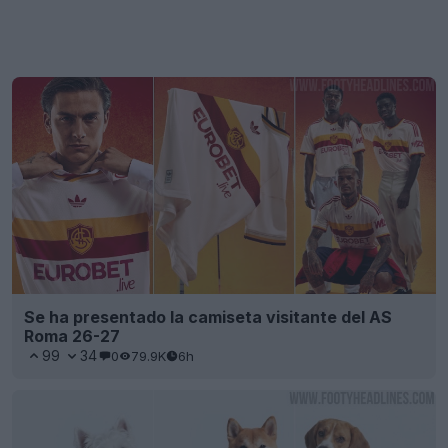
Se ha presentado la camiseta visitante del AS
Roma 26-27
99
34
0
79.9K
6h