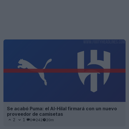
Se acabó Puma: el Al-Hilal firmará con un nuevo
proveedor de camisetas
2
1
0
242
20m