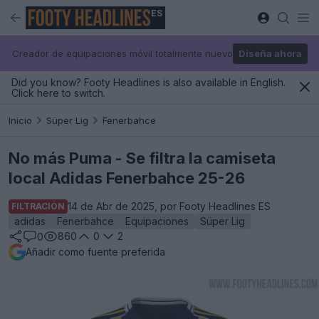
ES
Creador de equipaciones móvil totalmente nuevo
Diseña ahora
Did you know? Footy Headlines is also available in English.
Click here to switch.
Inicio
Süper Lig
Fenerbahce
No más Puma - Se filtra la camiseta
local Adidas Fenerbahce 25-26
14 de Abr de 2025, por Footy Headlines ES
FILTRACIÓN
adidas
Fenerbahce
Equipaciones
Süper Lig
860
0
2
0
Añadir como fuente preferida