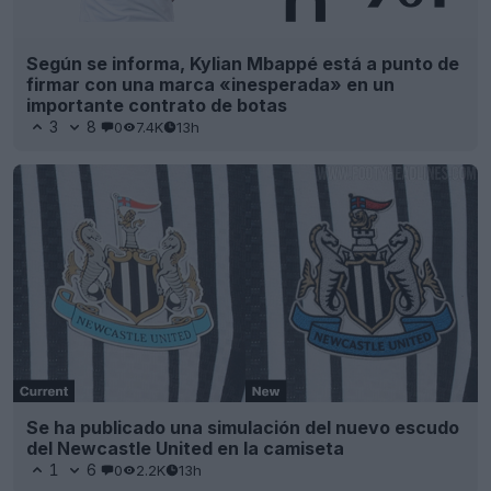
Según se informa, Kylian Mbappé está a punto de
firmar con una marca «inesperada» en un
importante contrato de botas
3
8
0
7.4K
13h
Se ha publicado una simulación del nuevo escudo
del Newcastle United en la camiseta
1
6
0
2.2K
13h