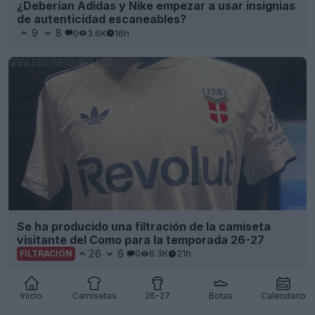
¿Deberían Adidas y Nike empezar a usar insignias
de autenticidad escaneables?
9
8
0
3.6K
16h
Se ha producido una filtración de la camiseta
visitante del Como para la temporada 26-27
26
6
0
6.3K
21h
FILTRACIÓN
Inicio
Camisetas
26-27
Botas
Calendario