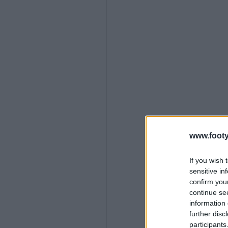
www.footy
If you wish 
sensitive in
confirm you
continue se
information 
further disc
participants