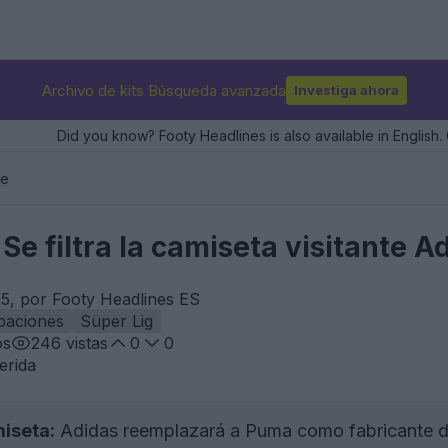
Archivo de kits Búsqueda avanzada
Investiga ahora
Did you know? Footy Headlines is also available in English. 
ce
Se filtra la camiseta visitante 
5, por Footy Headlines ES
paciones
Süper Lig
os
246
vistas
0
0
erida
miseta:
Adidas reemplazará a Puma como fabricante de