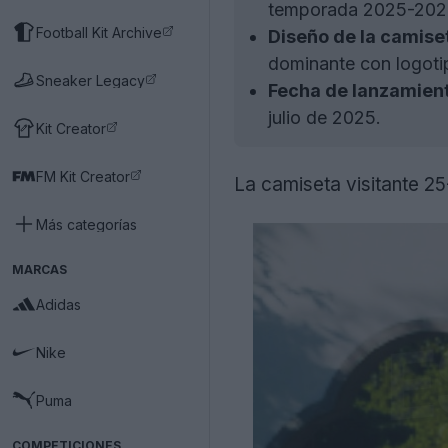
temporada 2025-202
Football Kit Archive
Diseño de la camise
dominante con logotip
Sneaker Legacy
Fecha de lanzamien
julio de 2025.
Kit Creator
FM Kit Creator
La camiseta visitante 25
Más categorías
MARCAS
Adidas
Nike
Puma
COMPETICIONES