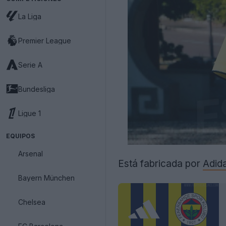
La Liga
Premier League
Serie A
Bundesliga
Ligue 1
EQUIPOS
Arsenal
Está fabricada por
Adid
Bayern München
Chelsea