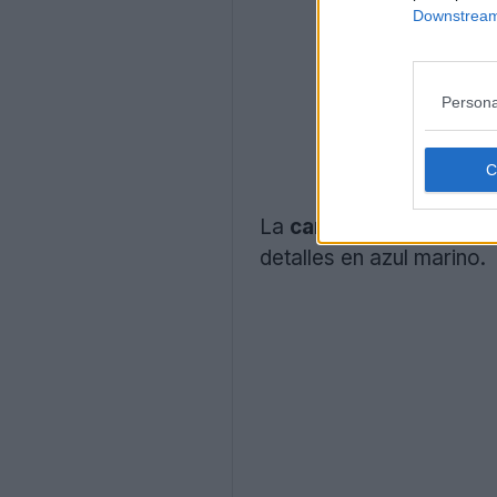
Downstream 
Persona
La
camiseta visitante
detalles en azul marino.