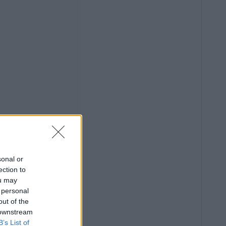
sonal or
ection to
ou may
 personal
out of the
 downstream
B’s List of