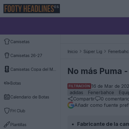
ES
Camisetas
Inicio
Süper Lig
Fenerbah
Camisetas 26-27
No más Puma - 
Camisetas Copa del Mundo 2026
Botas
16 de Mar de 202
FILTRACIÓN
adidas
Fenerbahce
Equi
Calendario de Botas
Compartir
0
comentari
Añadir como fuente pref
FH Club
Fabricante de la ca
Plantillas