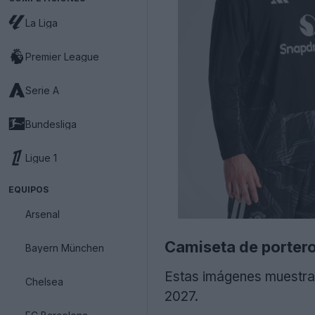
La Liga
Premier League
Serie A
Bundesliga
Ligue 1
EQUIPOS
Arsenal
Camiseta de porter
Bayern München
Estas imágenes muestran
Chelsea
2027.