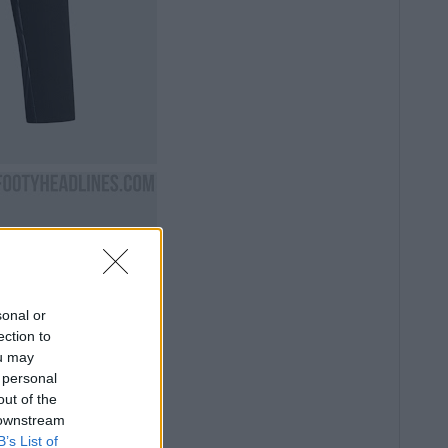
sonal or
ection to
ou may
 personal
out of the
 downstream
B’s List of