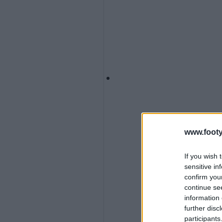
www.footy
If you wish 
sensitive in
confirm you
continue se
information 
further disc
participants