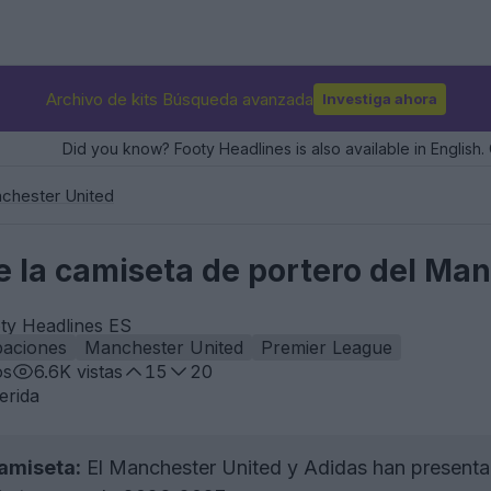
Archivo de kits Búsqueda avanzada
Investiga ahora
Did you know? Footy Headlines is also available in English. 
chester United
e la camiseta de portero del Ma
ty Headlines ES
paciones
Manchester United
Premier League
os
6.6K
vistas
15
20
erida
amiseta:
El Manchester United y Adidas han presenta