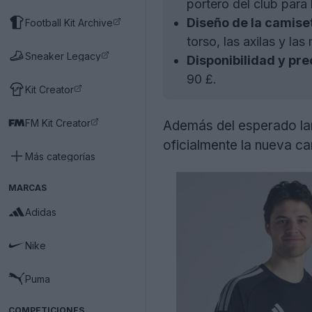
portero del club par
Diseño de la camise
Football Kit Archive
torso, las axilas y la
Sneaker Legacy
Disponibilidad y pre
90 £.
Kit Creator
FM Kit Creator
Además del esperado lan
oficialmente la nueva c
Más categorías
MARCAS
Adidas
Nike
Puma
COMPETICIONES