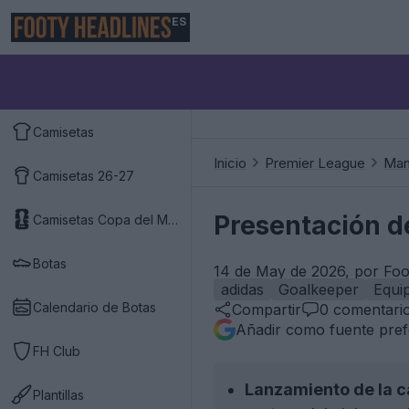
ES
Camisetas
Inicio
Premier League
Man
Camisetas 26-27
Presentación d
Camisetas Copa del Mundo 2026
Botas
14 de May de 2026, por Foo
adidas
Goalkeeper
Equi
Calendario de Botas
Compartir
0
comentari
Añadir como fuente pref
FH Club
Lanzamiento de la c
Plantillas