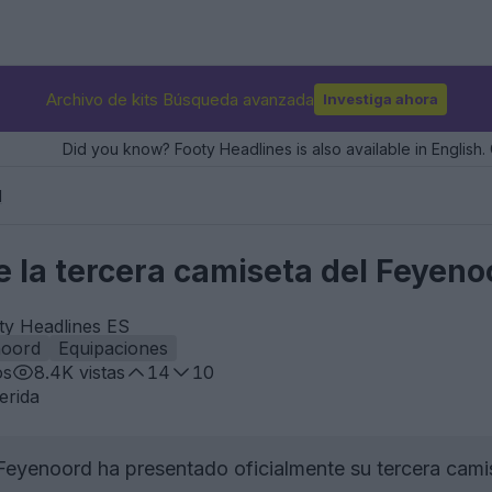
Archivo de kits Búsqueda avanzada
Investiga ahora
Did you know? Footy Headlines is also available in English. 
d
e la tercera camiseta del Feyeno
ty Headlines ES
noord
Equipaciones
os
8.4K
vistas
14
10
erida
Feyenoord ha presentado oficialmente su tercera cam