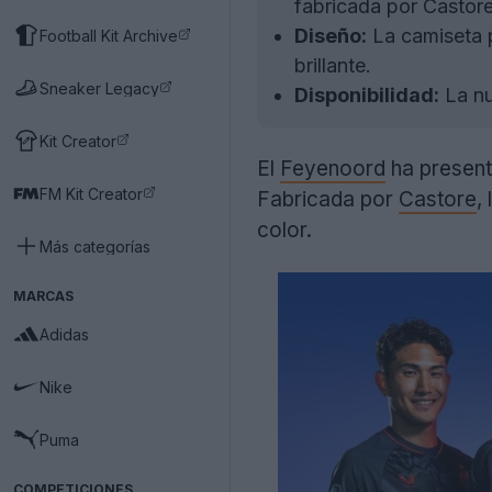
fabricada por Castore
Diseño:
La camiseta p
Football Kit Archive
brillante.
Sneaker Legacy
Disponibilidad:
La nu
Kit Creator
El
Feyenoord
ha present
FM Kit Creator
Fabricada por
Castore
,
color.
Más categorías
MARCAS
Adidas
Nike
Puma
COMPETICIONES