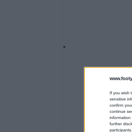
www.footy
If you wish 
sensitive in
confirm you
continue se
information 
further disc
participants