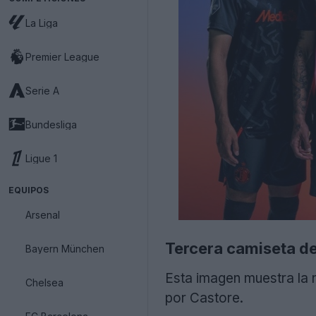
La Liga
Premier League
Serie A
Bundesliga
Ligue 1
EQUIPOS
Arsenal
Tercera camiseta d
Bayern München
Esta imagen muestra la
Chelsea
por Castore.