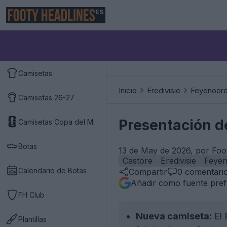
ES
Camisetas
Inicio
Eredivisie
Feyenoor
Camisetas 26-27
Presentación d
Camisetas Copa del Mundo 2026
Botas
13 de May de 2026, por Foo
Castore
Eredivisie
Feye
Calendario de Botas
Compartir
0
comentari
Añadir como fuente pref
FH Club
Nueva camiseta:
El 
Plantillas