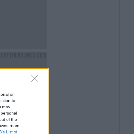
sonal or
ection to
ou may
 personal
out of the
 downstream
B’s List of