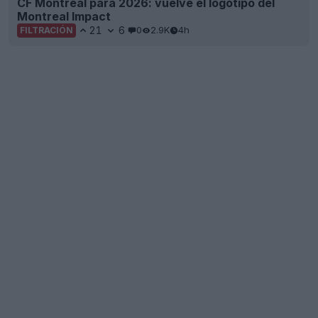
CF Montreal para 2026: vuelve el logotipo del
Montreal Impact
21
6
0
2.9K
4h
FILTRACIÓN