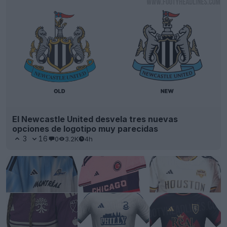
El Newcastle United desvela tres nuevas
opciones de logotipo muy parecidas
3
16
0
3.2K
4h