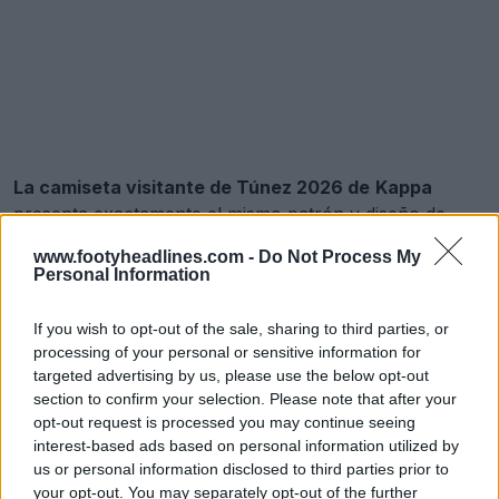
La camiseta visitante de Túnez 2026 de
Kappa
presenta exactamente el mismo patrón y diseño de
plumas de águila que la camiseta local, pero cambia la
www.footyheadlines.com -
Do Not Process My
paleta de colores. Utiliza una llamativa base roja con
Personal Information
motivos de plumas blancas en contraste en los
hombros y las mangas, manteniendo una identidad
If you wish to opt-out of the sale, sharing to third parties, or
fuerte y unificada para el torneo.
processing of your personal or sensitive information for
targeted advertising by us, please use the below opt-out
section to confirm your selection. Please note that after your
opt-out request is processed you may continue seeing
interest-based ads based on personal information utilized by
us or personal information disclosed to third parties prior to
your opt-out. You may separately opt-out of the further