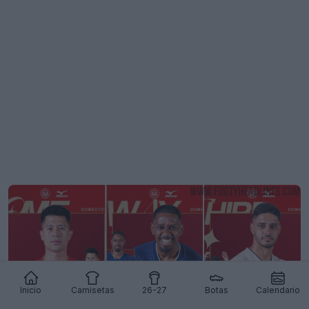
Inicio
Camisetas
26-27
Botas
Calendario