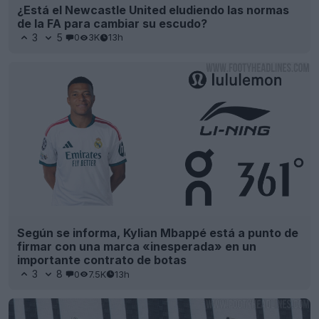
¿Está el Newcastle United eludiendo las normas
de la FA para cambiar su escudo?
3
5
0
3K
13h
Según se informa, Kylian Mbappé está a punto de
firmar con una marca «inesperada» en un
importante contrato de botas
3
8
0
7.5K
13h