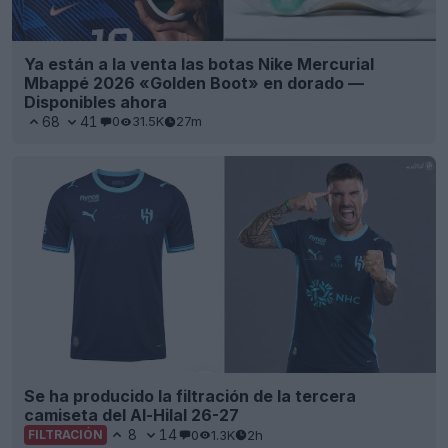
Ya están a la venta las botas Nike Mercurial
Mbappé 2026 «Golden Boot» en dorado —
Disponibles ahora
68
41
0
31.5K
27m
Se ha producido la filtración de la tercera
camiseta del Al-Hilal 26-27
8
14
0
1.3K
2h
FILTRACIÓN