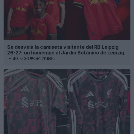
Se desvela la camiseta visitante del RB Leipzig
26-27: un homenaje al Jardín Botánico de Leipzig
40
36
0
1.7K
8h