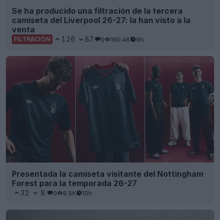
Se ha producido una filtración de la tercera
camiseta del Liverpool 26-27: la han visto a la
venta
126
87
0
190.4K
9h
FILTRACIÓN
Presentada la camiseta visitante del Nottingham
Forest para la temporada 26-27
32
8
0
8.5K
10h