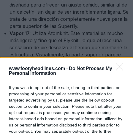
diseñada para ofrecer un ajuste ceñido, similar al de
un calcetín, sin dejar de ser increíblemente ligera. Se
trata de una dirección completamente nueva para la
parte superior de las Superfly.
Vapor 17:
Utiliza Atomknit. Este material es mucho
más ligero y fino que el Flyknit, lo que ofrece una
sensación de pie descalzo al tiempo que mantiene la
estructura. Visualmente, la parte superior parece
una mejora directa de la actual Vapor 16.
www.footyheadlines.com -
Do Not Process My
Personal Information
If you wish to opt-out of the sale, sharing to third parties, or
processing of your personal or sensitive information for
targeted advertising by us, please use the below opt-out
section to confirm your selection. Please note that after your
opt-out request is processed you may continue seeing
interest-based ads based on personal information utilized by
us or personal information disclosed to third parties prior to
your opt-out. You may separately opt-out of the further