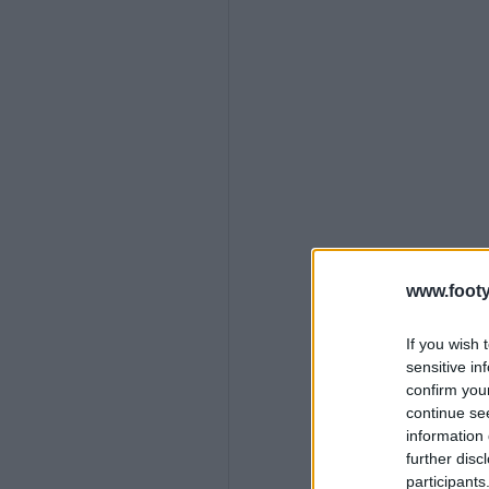
www.footy
If you wish 
sensitive in
confirm you
continue se
information 
further disc
participants