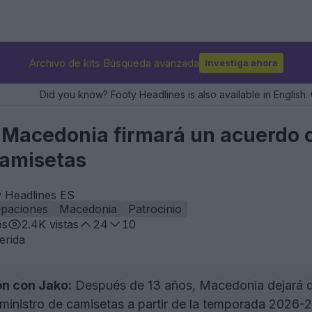
Archivo de kits Búsqueda avanzada
Investiga ahora
Did you know? Footy Headlines is also available in English. 
 Macedonia firmará un acuerdo c
camisetas
y Headlines ES
ipaciones
Macedonia
Patrocinio
os
2.4K
vistas
24
10
erida
ón con Jako:
Después de 13 años, Macedonia dejará de
ministro de camisetas a partir de la temporada 2026-2