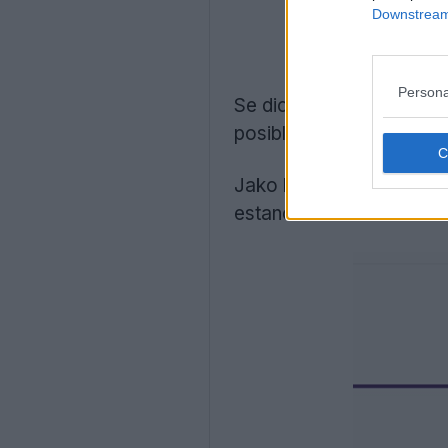
Downstream 
Persona
Se dice que Adidas se c
posiblemente después d
Jako ha sido el proveed
estancada.