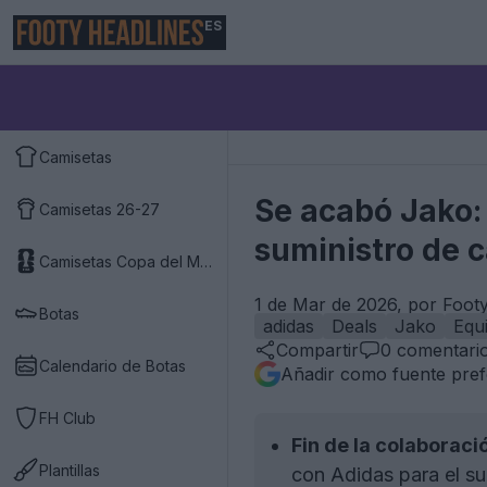
ES
Camisetas
Se acabó Jako:
Camisetas 26-27
suministro de 
Camisetas Copa del Mundo 2026
1 de Mar de 2026, por Foot
Botas
adidas
Deals
Jako
Equ
Compartir
0
comentari
Calendario de Botas
Añadir como fuente pref
FH Club
Fin de la colaboraci
Plantillas
con Adidas para el su