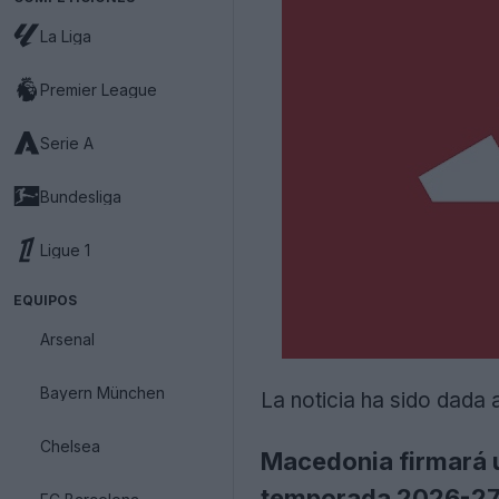
La Liga
Premier League
Serie A
Bundesliga
Ligue 1
EQUIPOS
Arsenal
Bayern München
La noticia ha sido dada 
Chelsea
Macedonia firmará u
temporada 2026-27