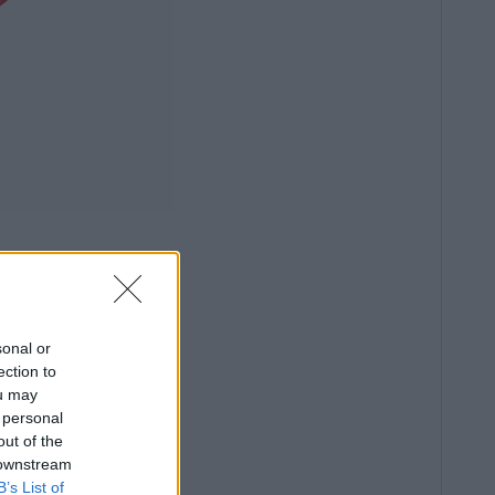
sonal or
ection to
ou may
 personal
out of the
 downstream
B’s List of