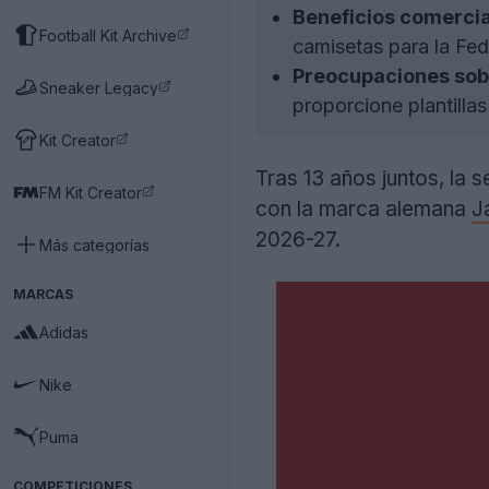
Beneficios comercia
Football Kit Archive
camisetas para la Fe
Preocupaciones sobr
Sneaker Legacy
proporcione plantilla
Kit Creator
Tras 13 años juntos, la 
FM Kit Creator
con la marca alemana
J
2026-27.
Más categorías
MARCAS
Adidas
Nike
Puma
COMPETICIONES