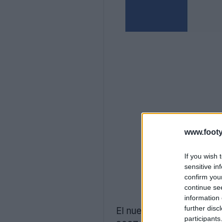
www.footy
If you wish 
sensitive in
confirm you
continue se
information 
further disc
El nuevo
acuerdo de c
participants