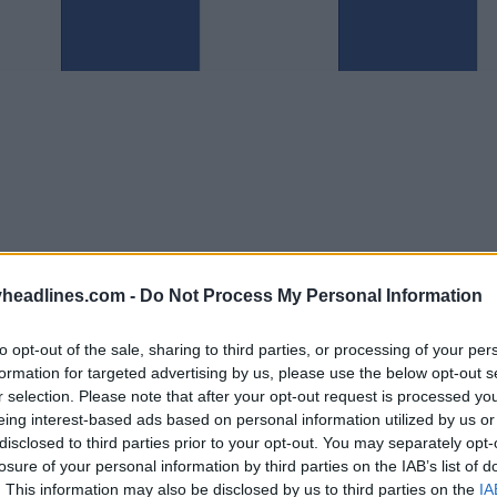
headlines.com -
Do Not Process My Personal Information
to opt-out of the sale, sharing to third parties, or processing of your per
formation for targeted advertising by us, please use the below opt-out s
r selection. Please note that after your opt-out request is processed y
eing interest-based ads based on personal information utilized by us or
disclosed to third parties prior to your opt-out. You may separately opt-
losure of your personal information by third parties on the IAB’s list of
amisetas
entre
Puma y el Leganés
entrará en vigo
. This information may also be disclosed by us to third parties on the
IA