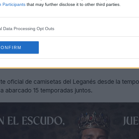
cto renovado al club español.
Participants
that may further disclose it to other third parties.
l Data Processing Opt Outs
CONFIRM
nte oficial de camisetas del Leganés desde la temp
 ha abarcado 15 temporadas juntos.