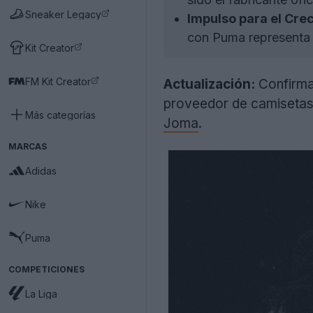
Sneaker Legacy
Impulso para el Crec
con Puma representa u
Kit Creator
FM Kit Creator
Actualización:
Confirman
proveedor de camisetas 
Más categorías
Joma
.
MARCAS
Adidas
Nike
Puma
COMPETICIONES
La Liga