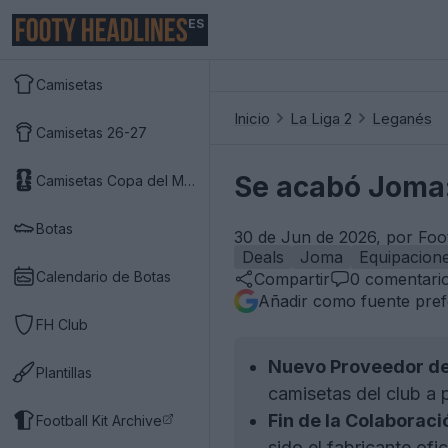
ES
Camisetas
Inicio
La Liga 2
Leganés
Camisetas 26-27
Se acabó Joma:
Camisetas Copa del Mundo 2026
Botas
30 de Jun de 2026, por Foo
Deals
Joma
Equipacion
Calendario de Botas
Compartir
0
comentari
Añadir como fuente pref
FH Club
Nuevo Proveedor de
Plantillas
camisetas del club a 
Fin de la Colaborac
Football Kit Archive
sido el fabricante of