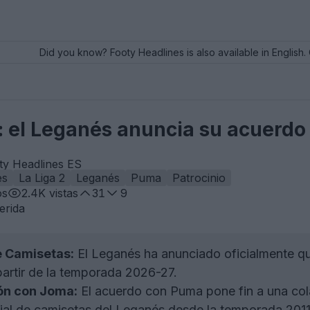
Did you know? Footy Headlines is also available in English. 
 el Leganés anuncia su acuerdo
ty Headlines ES
es
La Liga 2
Leganés
Puma
Patrocinio
os
2.4K
vistas
31
9
erida
 Camisetas:
El Leganés ha anunciado oficialmente q
partir de la temporada 2026-27.
ión con Joma:
El acuerdo con Puma pone fin a una col
icial de camisetas del Leganés desde la temporada 2011