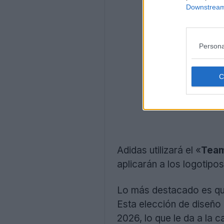
Downstream 
Persona
Adidas utilizará el «
Team
aplicarán a los logotipos
Lo más destacado es que 
Esta elección de diseño 
2026, lo que le da a la c