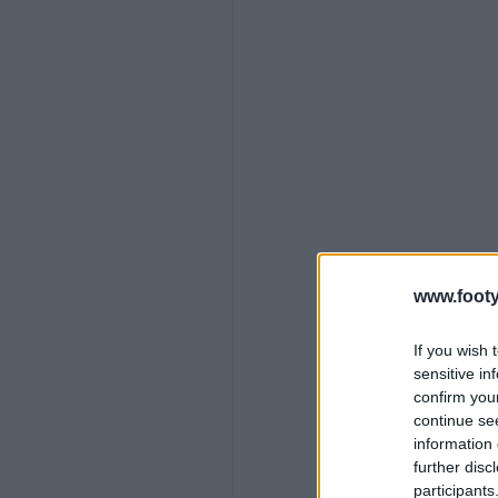
www.footy
If you wish 
sensitive in
confirm you
continue se
information 
further disc
participants