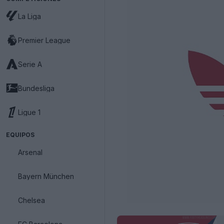
La Liga
Premier League
Serie A
Bundesliga
Ligue 1
EQUIPOS
Arsenal
Bayern München
Chelsea