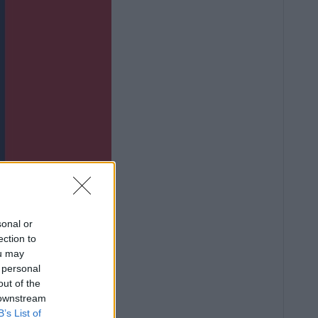
sonal or
ection to
ou may
 personal
out of the
 downstream
B’s List of