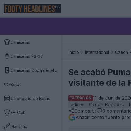
ES
Camisetas
Inicio
International
Czech R
Camisetas 26-27
Se acabó Puma: 
Camisetas Copa del Mundo 2026
visitante de l
Botas
11 de Jun de 202
FILTRACIÓN
Calendario de Botas
adidas
Czech Republic
I
Compartir
0
comentari
FH Club
Añadir como fuente pref
Plantillas