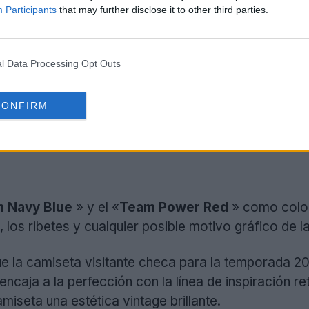
Participants
that may further disclose it to other third parties.
l Data Processing Opt Outs
CONFIRM
 Navy Blue
» y el «
Team Power Red
» como color
, los ribetes y cualquier posible motivo gráfico de l
la camiseta visitante checa para la temporada 2026
encaja a la perfección con la línea de inspiración r
amiseta una estética vintage brillante.