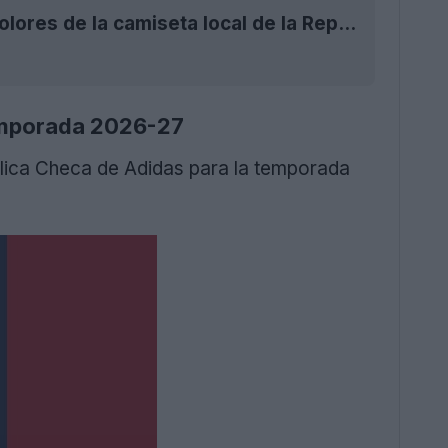
Se acabó Puma: se produjo la filtración de los colores de la camiseta local de la República Checa de Adidas para la temporada 2026-27
temporada 2026-27
blica Checa de Adidas para la temporada