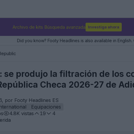
Archivo de kits Búsqueda avanzada
Investiga ahora
Did you know? Footy Headlines is also available in English. 
epublic
se produjo la filtración de los c
a República Checa 2026-27 de Ad
6, por Footy Headlines ES
nternational
Equipaciones
os
4.8K
vistas
19
4
erida