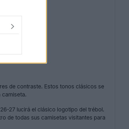
es de contraste. Estos tonos clásicos se
a camiseta.
-27 lucirá el clásico logotipo del trébol.
etro de todas sus camisetas visitantes para