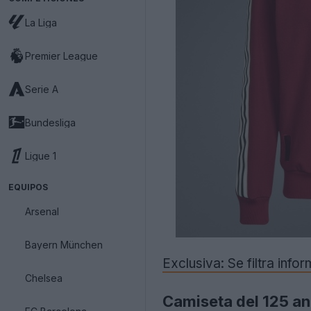
La Liga
Premier League
Serie A
Bundesliga
Ligue 1
EQUIPOS
Arsenal
Bayern München
Exclusiva: Se filtra inf
Chelsea
Camiseta del 125 an