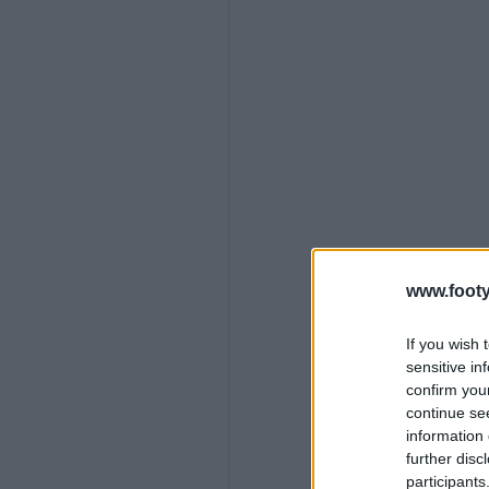
www.footy
If you wish 
sensitive in
confirm you
continue se
information 
further disc
participants