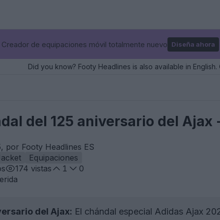
Creador de equipaciones móvil totalmente nuevo
Diseña ahora
Did you know? Footy Headlines is also available in English. 
ndal del 125 aniversario del Ajax 
, por Footy Headlines ES
Jacket
Equipaciones
os
174
vistas
1
0
erida
ersario del Ajax:
El chándal especial Adidas Ajax 2025