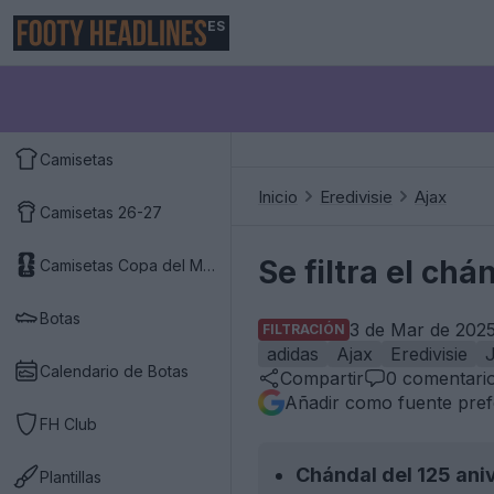
ES
Camisetas
Inicio
Eredivisie
Ajax
Camisetas 26-27
Se filtra el chá
Camisetas Copa del Mundo 2026
Botas
3 de Mar de 2025
FILTRACIÓN
adidas
Ajax
Eredivisie
Calendario de Botas
Compartir
0
comentari
Añadir como fuente pref
FH Club
Chándal del 125 aniv
Plantillas