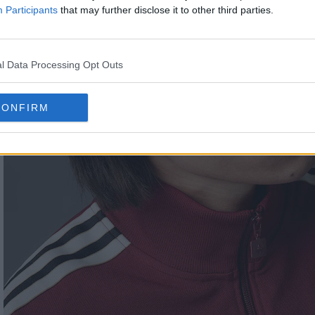
Participants
that may further disclose it to other third parties.
das Ajax 2025 125 aniversario
tiene un color prin
l Data Processing Opt Outs
CONFIRM