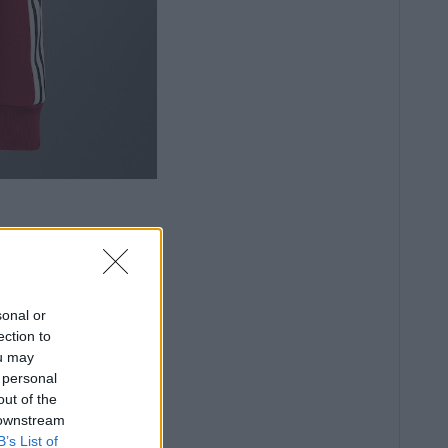
sonal or
ection to
ou may
 personal
out of the
 downstream
B’s List of