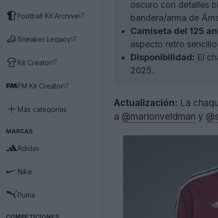
oscuro con detalles bl
Football Kit Archive
bandera/arma de Ámst
Camiseta del 125 an
Sneaker Legacy
aspecto retro sencillo
Disponibilidad:
El ch
Kit Creator
2025.
FM Kit Creator
Actualización:
La chaque
Más categorías
a
@marlonveldman
y
@s
MARCAS
Adidas
Nike
Puma
COMPETICIONES