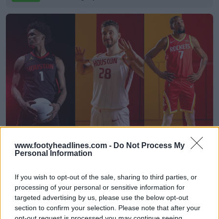
Reveladas las camisetas de los Houston Rockets
www.footyheadlines.com -
Do Not Process My
25-26 + Nuevo logotipo
Personal Information
Basketball Jersey Archive
11h
OFICIAL
If you wish to opt-out of the sale, sharing to third parties, or
processing of your personal or sensitive information for
targeted advertising by us, please use the below opt-out
section to confirm your selection. Please note that after your
opt-out request is processed you may continue seeing