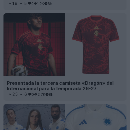
19
5
0
1.2K
8h
Presentada la tercera camiseta «Dragón» del
Internacional para la temporada 26-27
25
6
0
2.7K
8h