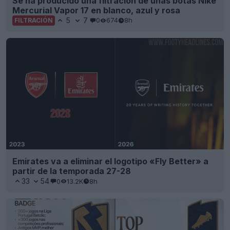
Se ha producido una filtración de unas botas Nike
Mercurial Vapor 17 en blanco, azul y rosa
5
7
0
674
8h
FILTRACIÓN
Emirates va a eliminar el logotipo «Fly Better» a
partir de la temporada 27-28
33
54
0
13.2K
8h