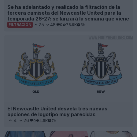
Se ha adelantado y realizado la filtración de la
tercera camiseta del Newcastle United para la
temporada 26-27: se lanzará la semana que viene
25
48
0
78.9K
3h
FILTRACIÓN
El Newcastle United desvela tres nuevas
opciones de logotipo muy parecidas
4
26
0
4.5K
7h