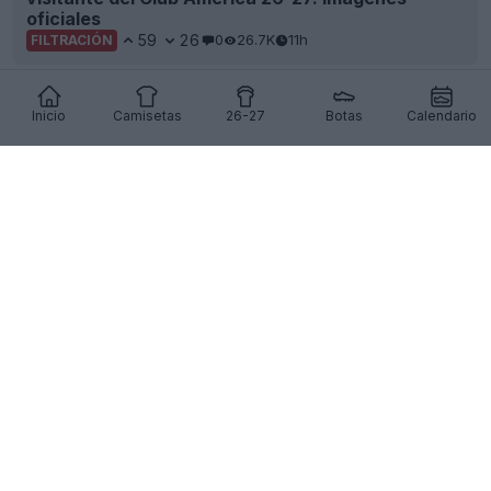
oficiales
59
26
0
26.7K
11h
FILTRACIÓN
Inicio
Camisetas
26-27
Botas
Calendario
Se ha producido la filtración de la tercera
camiseta del Liverpool 26-27: imágenes oficiales.
A la venta el 12 de agosto
117
76
0
187.4K
11h
FILTRACIÓN