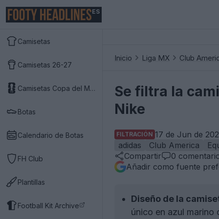
ES
Camisetas
Inicio
Liga MX
Club Ameri
Camisetas 26-27
Se filtra la ca
Camisetas Copa del Mundo 2026
Nike
Botas
17 de Jun de 202
FILTRACIÓN
Calendario de Botas
adidas
Club America
Eq
Compartir
0
comentari
FH Club
Añadir como fuente pref
Plantillas
Diseño de la camise
Football Kit Archive
único en azul marino c