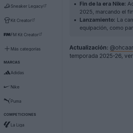
Fin de la era Nike:
Ad
Sneaker Legacy
2025, marcando el fin
Lanzamiento:
La cami
Kit Creator
equipación, como part
FM Kit Creator
Actualización:
@ohcaa
Más categorías
temporada 2025-26, vers
MARCAS
Adidas
Nike
Puma
COMPETICIONES
La Liga