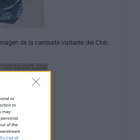
imagen de la camiseta visitante del Club
sonal or
ection to
ou may
 personal
out of the
 downstream
B’s List of