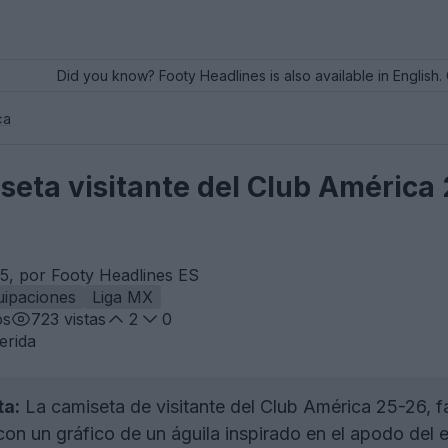
Did you know? Footy Headlines is also available in English. 
ca
miseta visitante del Club Améric
5, por Footy Headlines ES
uipaciones
Liga MX
os
723
vistas
2
0
erida
ta:
La camiseta de visitante del Club América 25-26, f
on un gráfico de un águila inspirado en el apodo del eq