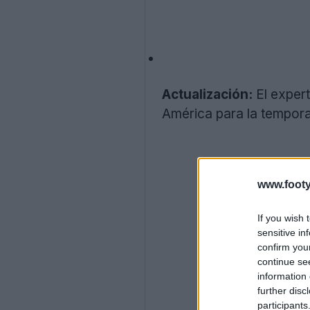
Actualización:
El exper
América para la tempor
www.footy
If you wish 
sensitive in
confirm you
continue se
information 
further disc
participants