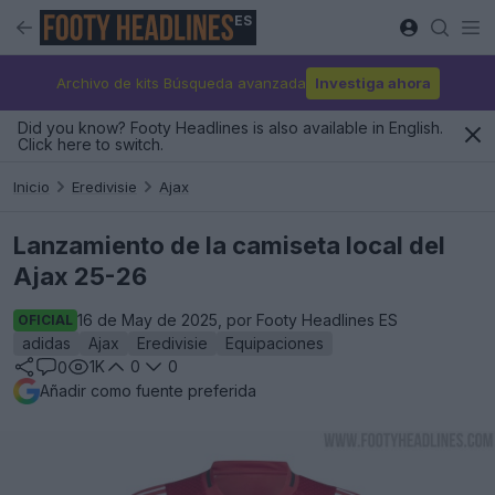
ES
Archivo de kits Búsqueda avanzada
Investiga ahora
Did you know? Footy Headlines is also available in English.
Click here to switch.
Inicio
Eredivisie
Ajax
Lanzamiento de la camiseta local del
Ajax 25-26
16 de May de 2025, por Footy Headlines ES
OFICIAL
adidas
Ajax
Eredivisie
Equipaciones
1K
0
0
0
Añadir como fuente preferida