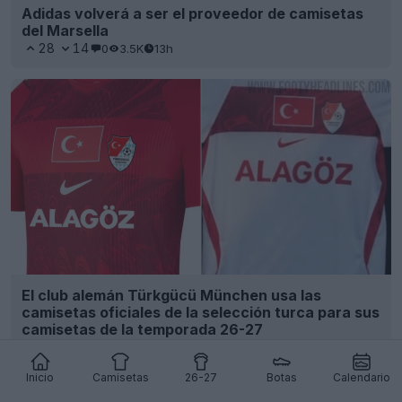
Adidas volverá a ser el proveedor de camisetas
del Marsella
28
14
0
3.5K
13h
El club alemán Türkgücü München usa las
camisetas oficiales de la selección turca para sus
camisetas de la temporada 26-27
2
54
0
2.5K
15h
Inicio
Camisetas
26-27
Botas
Calendario