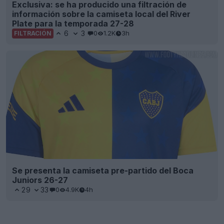
Exclusiva: se ha producido una filtración de
información sobre la camiseta local del River
Plate para la temporada 27-28
6
3
0
1.2K
3h
FILTRACIÓN
Se presenta la camiseta pre-partido del Boca
Juniors 26-27
29
33
0
4.9K
4h