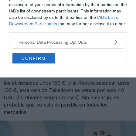
disclosure of your personal information by third parties on the
IAB’s list of downstream participants. This information may
also be disclosed by us to third parties on the
IAB’s List of
Downstream Participants
that may further disclose it to other
third parties.
Personal Data Processing Opt Outs
CONFIRM
La única ventaja de esta camiseta «Fan» simplificada es
el precio. Mientras que la versión Authentic costará a
los aficionados unos 150 €, y la Replica estándar unos
100 €, esta versión Takedown se vende por solo 40
USD (50 dólares singapurenses). Sin embargo, es
probable que no esté disponible en todos los
mercados.