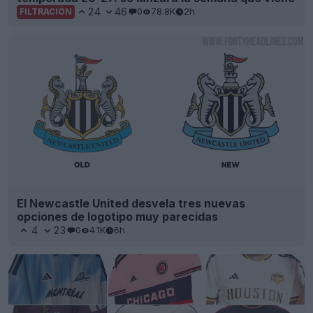
24
46
0
78.8K
2h
FILTRACIÓN
El Newcastle United desvela tres nuevas
opciones de logotipo muy parecidas
4
23
0
4.1K
6h