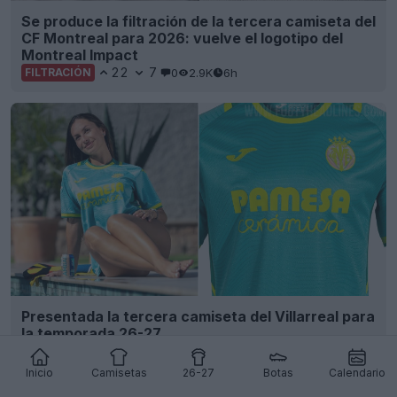
Se produce la filtración de la tercera camiseta del
CF Montreal para 2026: vuelve el logotipo del
Montreal Impact
22
7
0
2.9K
6h
FILTRACIÓN
Presentada la tercera camiseta del Villarreal para
la temporada 26-27
16
5
0
1.1K
7h
Inicio
Camisetas
26-27
Botas
Calendario