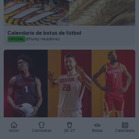
Calendario de botas de fútbol
Footy Headlines
OFICIAL
Reveladas las camisetas de los Houston Rockets
Inicio
Camisetas
26-27
Botas
Calendario
25-26 + Nuevo logotipo