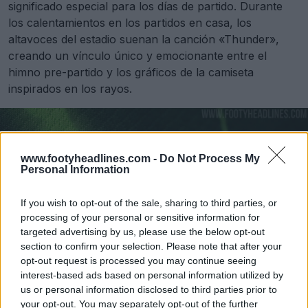
significado especial para los días de partido. Durante
los calentamientos en los partidos en casa, los
altavoces del estadio suenan la canción «Thunder»,
creando un vínculo único y emocionante entre el
himno pre-partido y los gráficos de la camiseta
inspirados en los rayos.
www.footyheadlines.com -
Do Not Process My
Personal Information
If you wish to opt-out of the sale, sharing to third parties, or
processing of your personal or sensitive information for
targeted advertising by us, please use the below opt-out
section to confirm your selection. Please note that after your
opt-out request is processed you may continue seeing
interest-based ads based on personal information utilized by
us or personal information disclosed to third parties prior to
your opt-out. You may separately opt-out of the further