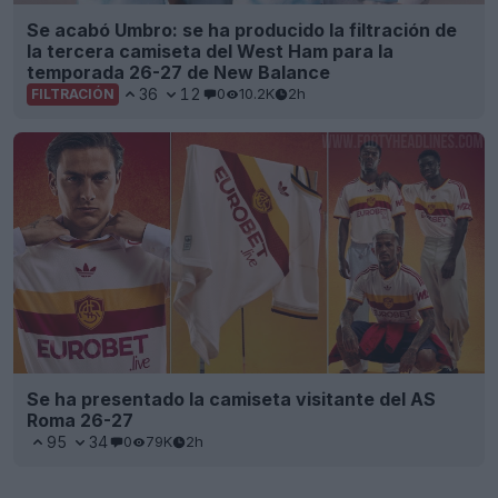
Se acabó Umbro: se ha producido la filtración de
la tercera camiseta del West Ham para la
temporada 26-27 de New Balance
36
12
0
10.2K
2h
FILTRACIÓN
Se ha presentado la camiseta visitante del AS
Roma 26-27
95
34
0
79K
2h