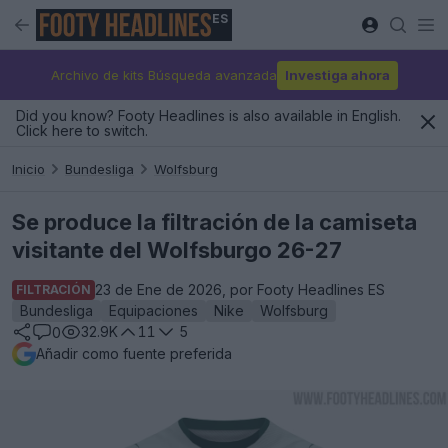
ES
Archivo de kits Búsqueda avanzada
Investiga ahora
Did you know? Footy Headlines is also available in English.
Click here to switch.
Inicio
Bundesliga
Wolfsburg
Se produce la filtración de la camiseta
visitante del Wolfsburgo 26-27
23 de Ene de 2026, por Footy Headlines ES
FILTRACIÓN
Bundesliga
Equipaciones
Nike
Wolfsburg
32.9K
11
5
0
Añadir como fuente preferida