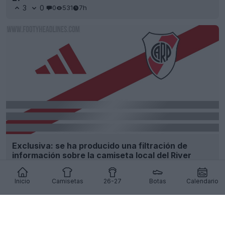
3
0
0
531
7h
Exclusiva: se ha producido una filtración de
información sobre la camiseta local del River
Plate para la temporada 27-28
10
5
0
2.2K
8h
FILTRACIÓN
Inicio
Camisetas
26-27
Botas
Calendario