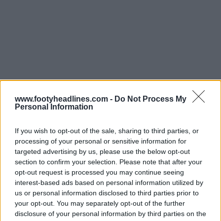
www.footyheadlines.com -
Do Not Process My
Personal Information
If you wish to opt-out of the sale, sharing to third parties, or
Fabricada por Nike. ¿Te gusta la camiseta visitante del
processing of your personal or sensitive information for
Wolfsburgo para la temporada 26-27? Déjanos tu
targeted advertising by us, please use the below opt-out
opinión en los comentarios debajo del artículo.
section to confirm your selection. Please note that after your
opt-out request is processed you may continue seeing
interest-based ads based on personal information utilized by
Mostrar comentarios
us or personal information disclosed to third parties prior to
your opt-out. You may separately opt-out of the further
disclosure of your personal information by third parties on the
Bundesliga
Equipaciones
Nike
Wolfsburg