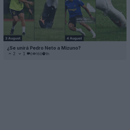
¿Se unirá Pedro Neto a Mizuno?
2
1
0
160
1h