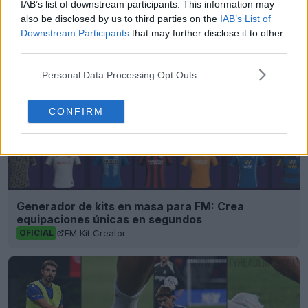
IAB’s list of downstream participants. This information may
Compartir
also be disclosed by us to third parties on the
IAB’s List of
Downstream Participants
that may further disclose it to other
third parties.
Personal Data Processing Opt Outs
CONFIRM
Generador de kits en masa para FM: Crea
equipaciones únicas en segundos
FM Kit Creator
OFICIAL