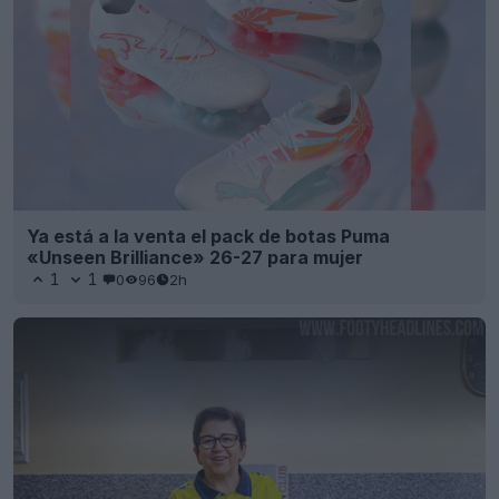
Ya está a la venta el pack de botas Puma
«Unseen Brilliance» 26-27 para mujer
1
1
0
96
2h