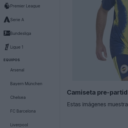
Premier League
Serie A
Bundesliga
Ligue 1
EQUIPOS
Arsenal
Bayern München
Camiseta pre-parti
Chelsea
Estas imágenes muestran
FC Barcelona
Liverpool