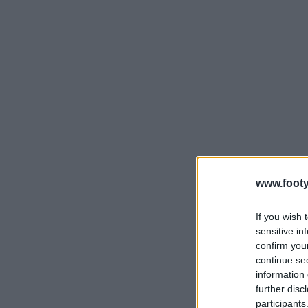
www.footy
If you wish 
sensitive in
confirm you
continue se
information 
further disc
participants