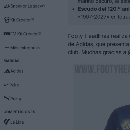
marino oscuro, al esti
Sneaker Legacy
Escudo del 120.º ani
«1907-2027» en letra
Kit Creator
FM Kit Creator
Footy Headlines realiza
de
Adidas
, que presenta
Más categorías
club. Muchas gracias a
MARCAS
Adidas
Nike
Puma
COMPETICIONES
La Liga