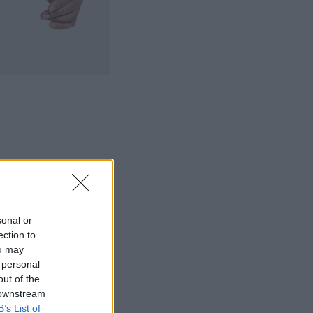
sonal or
ection to
ou may
 personal
out of the
 downstream
B’s List of