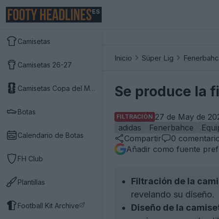
ES
Camisetas
Inicio
Süper Lig
Fenerbah
Camisetas 26-27
Se produce la f
Camisetas Copa del Mundo 2026
Botas
27 de May de 202
FILTRACIÓN
adidas
Fenerbahce
Equi
Calendario de Botas
Compartir
0
comentari
Añadir como fuente pref
FH Club
Filtración de la cam
Plantillas
revelando su diseño.
Football Kit Archive
Diseño de la camise