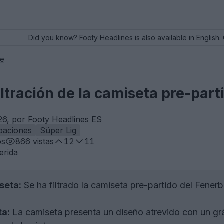
Did you know? Footy Headlines is also available in English. 
ce
iltración de la camiseta pre-par
6, por Footy Headlines ES
paciones
Süper Lig
os
866
vistas
12
11
erida
iseta:
Se ha filtrado la camiseta pre-partido del Fene
ta:
La camiseta presenta un diseño atrevido con un grá