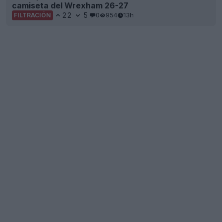
camiseta del Wrexham 26-27
22
5
0
954
13h
FILTRACIÓN