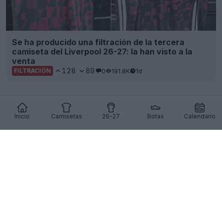
Se ha producido una filtración de la tercera
camiseta del Liverpool 26-27: la han visto a la
venta
128
89
0
191.8K
1d
FILTRACIÓN
Inicio
Camisetas
26-27
Botas
Calendario