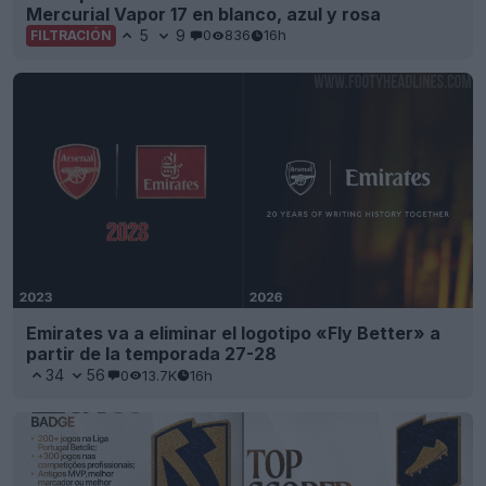
Mercurial Vapor 17 en blanco, azul y rosa
5
9
0
836
16h
FILTRACIÓN
Emirates va a eliminar el logotipo «Fly Better» a
partir de la temporada 27-28
34
56
0
13.7K
16h