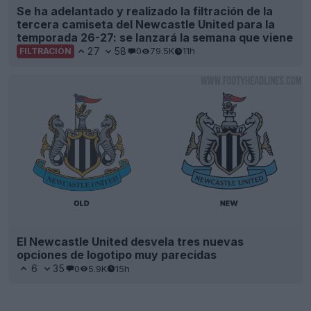
Se ha adelantado y realizado la filtración de la
tercera camiseta del Newcastle United para la
temporada 26-27: se lanzará la semana que viene
27
58
0
79.5K
11h
FILTRACIÓN
El Newcastle United desvela tres nuevas
opciones de logotipo muy parecidas
6
35
0
5.9K
15h