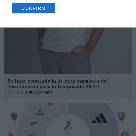
CONFIRM
Se ha presentado la tercera camiseta del
Ferencváros para la temporada 26-27
10
1
0
266
5h