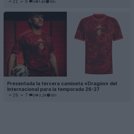
21
6
0
1.4K
16h
Presentada la tercera camiseta «Dragón» del
Internacional para la temporada 26-27
28
7
0
3.2K
16h