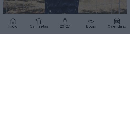
Inicio
Camisetas
26-27
Botas
Calendario
Presentada la camiseta visitante del Reading
para la temporada 26-27
11
8
0
631
16h
Se ha producido la filtración de la camiseta
visitante del Club América 26-27: imágenes