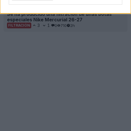
Se ha producido una filtración de unas botas
especiales Nike Mercurial 26-27
3
1
0
710
2h
FILTRACIÓN