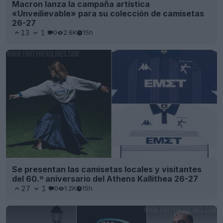
Macron lanza la campaña artística
«Unveilievable» para su colección de camisetas
26-27
13
1
0
2.6K
15h
Se presentan las camisetas locales y visitantes
del 60.º aniversario del Athens Kallithea 26-27
27
1
0
1.2K
15h