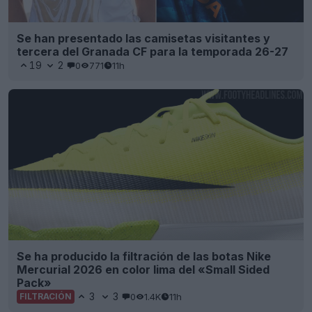
Se han presentado las camisetas visitantes y
tercera del Granada CF para la temporada 26-27
19
2
0
771
11h
Se ha producido la filtración de las botas Nike
Mercurial 2026 en color lima del «Small Sided
Pack»
3
3
0
1.4K
11h
FILTRACIÓN