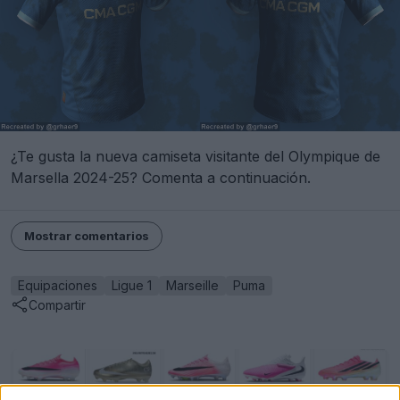
¿Te gusta la nueva camiseta visitante del Olympique de
Marsella 2024-25? Comenta a continuación.
Mostrar comentarios
Equipaciones
Ligue 1
Marseille
Puma
Compartir