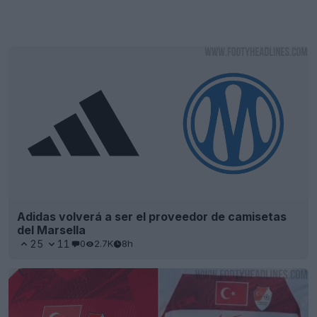
Adidas volverá a ser el proveedor de camisetas
del Marsella
25
11
0
2.7K
8h