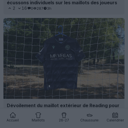
écussons individuels sur les maillots des joueurs
2
16
0
287
3h
Dévoilement du maillot extérieur de Reading pour
la saison 26-27
5
5
0
316
3h
Accueil
Maillots
26-27
Chaussures
Calendrier