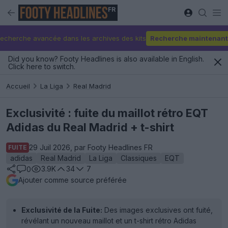
FR
echerche avancée dans les archives des kits
Recherche maintenant
Did you know? Footy Headlines is also available in English.
Click here to switch.
Accueil
La Liga
Real Madrid
Exclusivité : fuite du maillot rétro EQT
Adidas du Real Madrid + t-shirt
29 Juil 2026, par Footy Headlines FR
FUITE
adidas
Real Madrid
La Liga
Classiques
EQT
3.9K
34
7
0
Ajouter comme source préférée
Exclusivité de la Fuite:
Des images exclusives ont fuité,
révélant un nouveau maillot et un t-shirt rétro Adidas