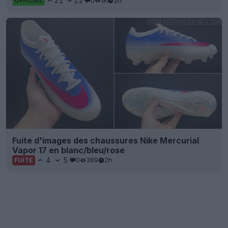
21
12
0
1K
2h
OFFICIEL
Fuite d'images des chaussures Nike Mercurial
Vapor 17 en blanc/bleu/rose
4
5
0
389
2h
FUITE