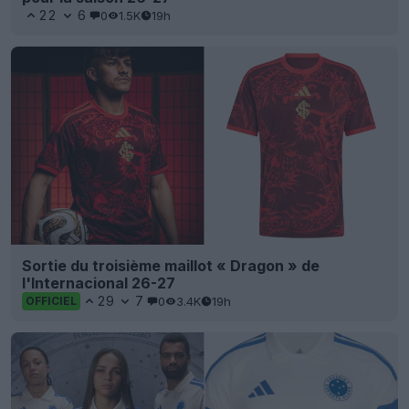
22
6
0
1.5K
19h
Sortie du troisième maillot « Dragon » de
l'Internacional 26-27
29
7
0
3.4K
19h
OFFICIEL