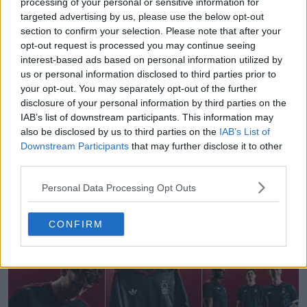
processing of your personal or sensitive information for
29
30
0
317
1h
targeted advertising by us, please use the below opt-out
section to confirm your selection. Please note that after your
opt-out request is processed you may continue seeing
interest-based ads based on personal information utilized by
us or personal information disclosed to third parties prior to
your opt-out. You may separately opt-out of the further
disclosure of your personal information by third parties on the
IAB’s list of downstream participants. This information may
also be disclosed by us to third parties on the
IAB’s List of
Downstream Participants
that may further disclose it to other
third parties.
Personal Data Processing Opt Outs
Fuite du troisième maillot de Liverpool 26-27 –
Repéré en vente
CONFIRM
122
80
0
188.9K
2h
FUITE