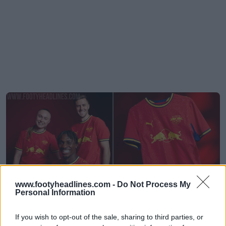
www.footyheadlines.com -
Do Not Process My
Personal Information
Dévoilement du maillot extérieur du RB Leipzig
If you wish to opt-out of the sale, sharing to third parties, or
26-27 – Hommage au jardin botanique de Leipzig