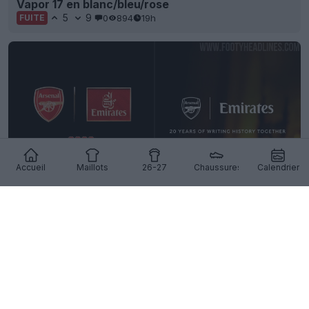
Vapor 17 en blanc/bleu/rose
5
9
0
894
19h
FUITE
Accueil
Maillots
26-27
Chaussures
Calendrier
Emirates va abandonner le logo « Fly Better » à
partir de la saison 2027-2028
35
57
0
14K
19h